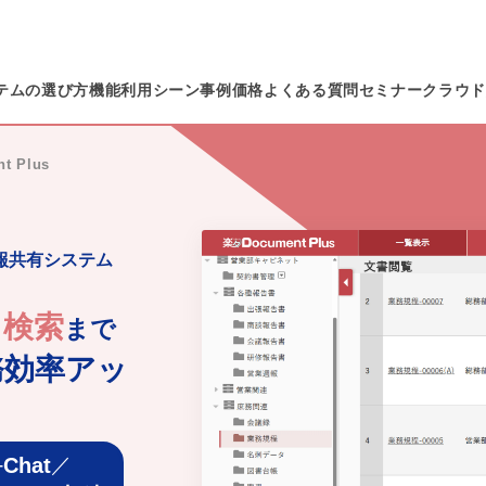
テムの選び方
機能
利用シーン
事例
価格
よくある質問
セミナー
クラウド
 Plus
報共有システム
検索
・
まで
務効率アッ
-
／
Chat