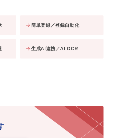
示
簡単登録／登録自動化
理
生成AI連携／AI-OCR
す