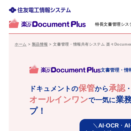
特長
文書管理シス
ホーム
>
製品情報
>
文書管理・情報共有システム 楽々Document
楽々
文書管理・情
Document
保管
承認
Plus
ドキュメントの
から
オールインワン
業
で一気に
プ！
＼
-
・
AI
OCR
AI