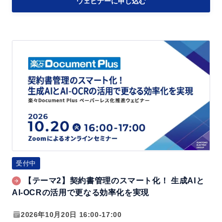
ウェビナーに申し込む
O
文
書
【テ
管
ー
理
マ
の
2】
効
契
率
約
化
書
管
理
受付中
の
【テーマ2】契約書管理のスマート化！ 生成AIと
ス
AI-OCRの活用で更なる効率化を実現
マ
ー
2026年10月20日 16:00-17:00