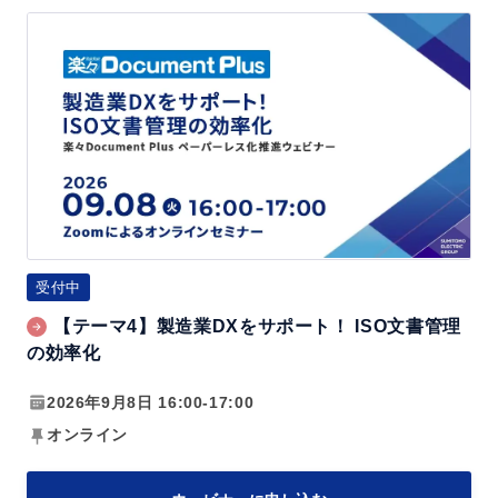
【テ
ー
マ
4】
製
造
業
D
X
受付中
を
【テーマ4】製造業DXをサポート！ ISO文書管理
サ
の効率化
ポ
ー
2026年9月8日 16:00-17:00
ト！
オンライン
I
S