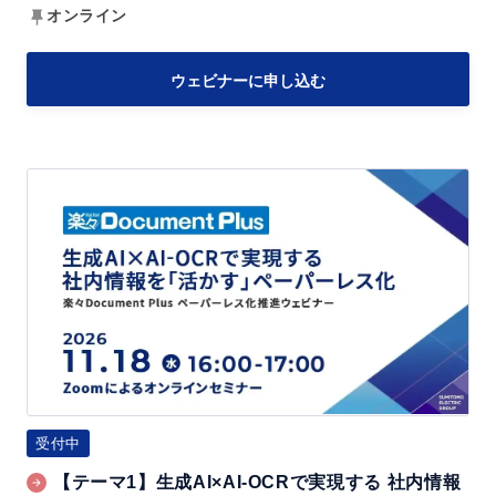
ト
オンライン
化！
生
ウェビナーに申し込む
成
A
I
【テ
と
ー
A
マ
I
1】
-
生
O
成
C
A
R
I
の
×
受付中
活
A
用
【テーマ1】生成AI×AI-OCRで実現する 社内情報
I