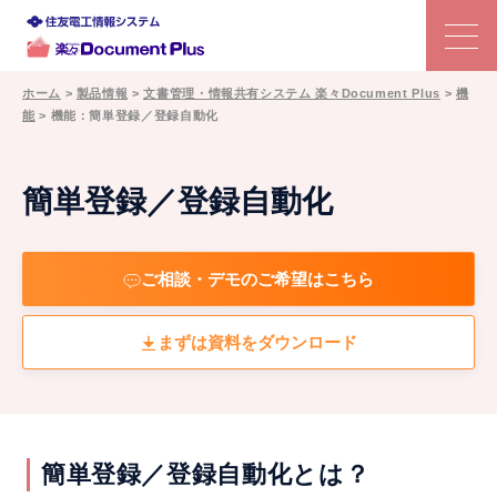
ホーム
>
製品情報
>
文書管理・情報共有システム 楽々Document Plus
>
機
能
>
機能：簡単登録／登録自動化
特長
文書管理システムの選び方
簡単登録／登録自動化
機能
ご相談・デモのご希望はこちら
利用シーン
まずは資料をダウンロード
事例
価格
簡単登録／登録自動化とは？