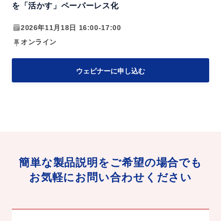
で
を「活かす」ペーパーレス化
-
更
O
2026年11月18日 16:00-17:00
な
C
オンライン
る
R
効
で
ウェビナーに申し込む
率
実
化
現
を
す
実
る
現
社
内
簡単な製品説明をご希望の場合でも
情
お気軽にお問い合わせください
報
を
「活
か