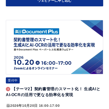
ウェビナーに申し込む
O
文
書
【テ
管
ー
理
マ
の
2】
効
契
率
約
化
書
管
理
受付中
の
【テーマ2】契約書管理のスマート化！ 生成AIと
ス
AI-OCRの活用で更なる効率化を実現
マ
ー
2026年10月20日 16:00-17:00