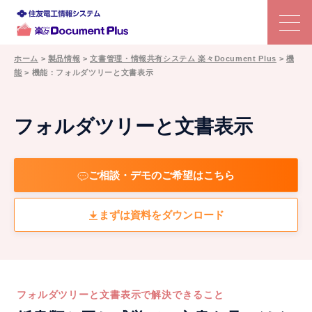
ホーム
>
製品情報
>
文書管理・情報共有システム 楽々Document Plus
>
機
能
>
機能：フォルダツリーと文書表示
特長
文書管理システムの選び方
フォルダツリーと文書表示
機能
ご相談・デモのご希望はこちら
利用シーン
まずは資料をダウンロード
事例
価格
フォルダツリーと文書表示で解決できること