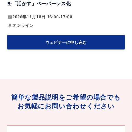
で
を「活かす」ペーパーレス化
-
更
O
2026年11月18日 16:00-17:00
な
C
オンライン
る
R
効
で
ウェビナーに申し込む
率
実
化
現
を
す
実
る
現
社
内
簡単な製品説明をご希望の場合でも
情
お気軽にお問い合わせください
報
を
「活
か