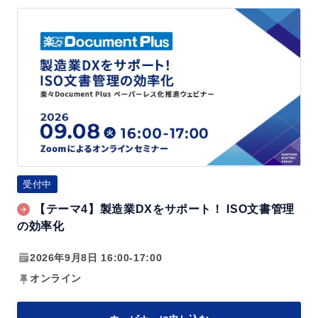
【テ
ー
マ
4】
製
造
業
D
X
受付中
を
【テーマ4】製造業DXをサポート！ ISO文書管理
サ
の効率化
ポ
ー
2026年9月8日 16:00-17:00
ト！
オンライン
I
S