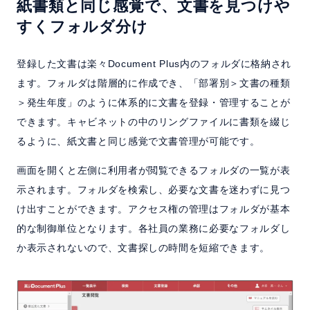
紙書類と同じ感覚で、文書を見つけや
よくある質問
すくフォルダ分け
セミナー
登録した文書は楽々Document Plus内のフォルダに格納され
ます。フォルダは階層的に作成でき、「部署別＞文書の種類
クラウド版
＞発生年度」のように体系的に文書を登録・管理することが
できます。キャビネットの中のリングファイルに書類を綴じ
るように、紙文書と同じ感覚で文書管理が可能です。
お問い合わせ／資料請求
画面を開くと左側に利用者が閲覧できるフォルダの一覧が表
ホーム
製品情報
会社情報
採用情報
示されます。フォルダを検索し、必要な文書を迷わずに見つ
け出すことができます。アクセス権の管理はフォルダが基本
的な制御単位となります。各社員の業務に必要なフォルダし
か表示されないので、文書探しの時間を短縮できます。