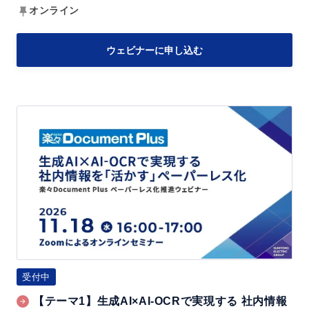
ト
オンライン
化！
生
ウェビナーに申し込む
成
A
I
【テ
と
ー
A
マ
I
1】
-
生
O
成
C
A
R
I
の
×
受付中
活
A
用
【テーマ1】生成AI×AI-OCRで実現する 社内情報
I