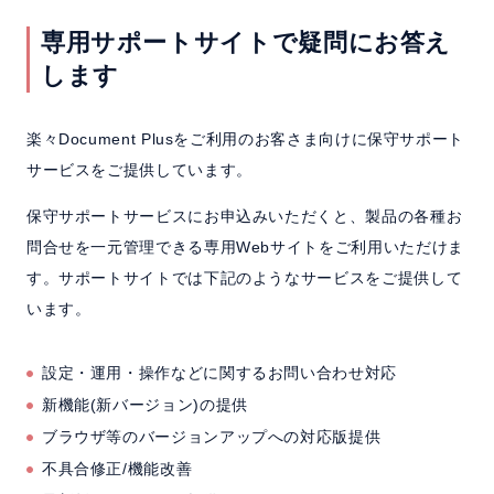
よくある質問
専用サポートサイトで疑問にお答え
します
セミナー
クラウド版
楽々Document Plusをご利用のお客さま向けに保守サポート
サービスをご提供しています。
保守サポートサービスにお申込みいただくと、製品の各種お
お問い合わせ／資料請求
問合せを一元管理できる専用Webサイトをご利用いただけま
す。サポートサイトでは下記のようなサービスをご提供して
ホーム
製品情報
会社情報
採用情報
います。
設定・運用・操作などに関するお問い合わせ対応
新機能(新バージョン)の提供
ブラウザ等のバージョンアップへの対応版提供
不具合修正/機能改善