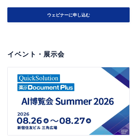
介
報
ウ
検
ウェビナーに申し込む
ェ
索
ビ
の
ナ
最
ー
前
イベント・展示会
企
線
業
～
A
内
I
検
博
索
覧
で
会
業
S
務
u
効
m
率