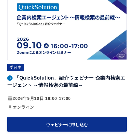
u
ナ
i
レ
c
ッ
k
ジ
S
活
o
用
l
の
u
よ
受付中
t
く
「QuickSolution」紹介ウェビナー 企業内検索エ
i
あ
ージェント ～情報検索の最前線～
o
る
n」
2026年9月10日 16:00-17:00
課
紹
題
オンライン
介
と
ウ
解
ウェビナーに申し込む
ェ
決