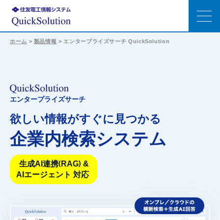
ホーム
>
製品情報
>
エンタープライズサーチ QuickSolution
特長
エンタープライズサーチの選び方
QuickSolution
エンタープライズサーチ
機能
欲しい情報がすぐに見つかる
企業内検索システム
生成AI連携
生成AI連携
RAG
&
(
)
事例
AIエージェント 対応
価格