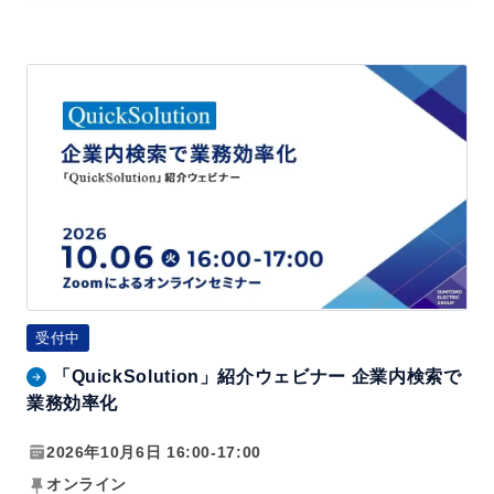
ビ
法
ナ
「Q
ー
u
企
i
業
c
内
k
検
S
索
o
エ
l
ー
u
ジ
受付中
t
ェ
「QuickSolution」紹介ウェビナー 企業内検索で
i
ン
業務効率化
o
ト
n」
2026年10月6日 16:00-17:00
～
紹
情
オンライン