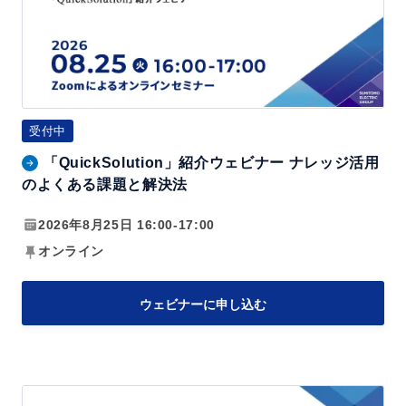
k
S
o
l
u
受付中
t
「QuickSolution」紹介ウェビナー ナレッジ活用
i
のよくある課題と解決法
o
n」
2026年8月25日 16:00-17:00
紹
オンライン
介
ウ
ウェビナーに申し込む
ェ
ビ
ナ
「Q
ー