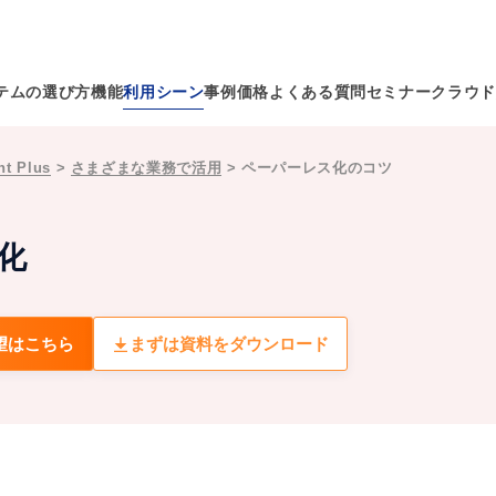
テムの選び方
機能
利用シーン
事例
価格
よくある質問
セミナー
クラウド
 Plus
>
さまざまな業務で活用
>
ペーパーレス化のコツ
化
望はこちら
まずは資料をダウンロード