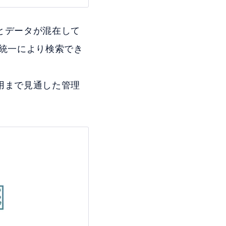
とデータが混在して
統一により検索でき
用まで見通した管理