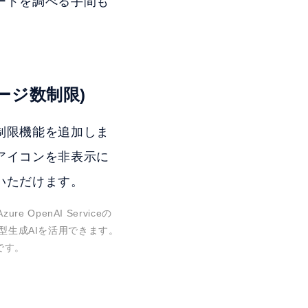
ードを調べる手間も
ージ数制限)
制限機能を追加しま
アイコンを非表示に
いただけます。
e OpenAI Serviceの
対話型生成AIを活用できます。
定です。