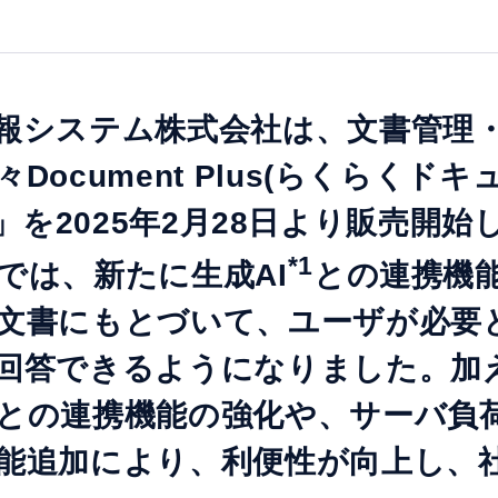
報システム株式会社は、文書管理
Document Plus(らくらくド
.6.7」を2025年2月28日より販売開
*1
では、新たに生成AI
との連携機
文書にもとづいて、ユーザが必要
回答できるようになりました。加
との連携機能の強化や、サーバ負
能追加により、利便性が向上し、社