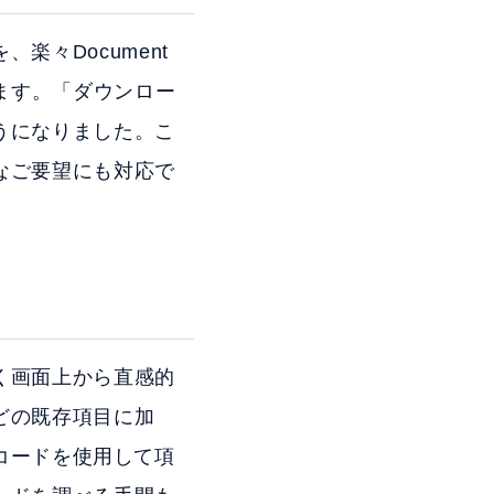
々Document
ます。「ダウンロー
うになりました。こ
なご要望にも対応で
く画面上から直感的
どの既存項目に加
目コードを使用して項