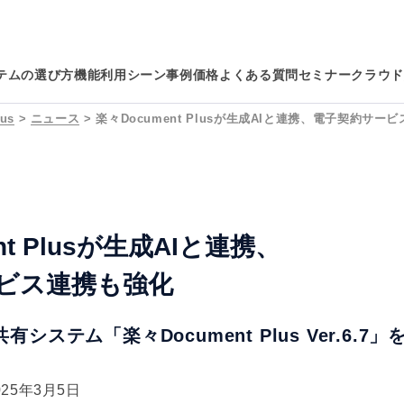
テムの選び方
機能
利用シーン
事例
価格
よくある質問
セミナー
クラウド
us
>
ニュース
>
楽々Document Plusが生成AIと連携、電子契約サー
nt Plusが生成AIと連携、
ビス連携も強化
システム「楽々Document Plus Ver.6.7
025年3月5日