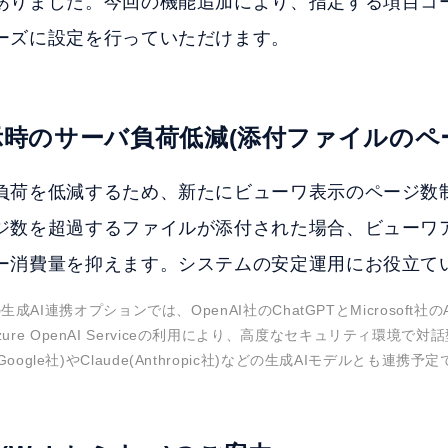
ありました。今回の機能追加により、指定する項目コ
ーズに設定を行っていただけます。
表示時のサーバ負荷低減(添付ファイルのペ
負荷を低減するため、新たにビューワ表示のページ数
ジ数を超過するファイルが添付された場合、ビューワ
ー消費量を抑えます。システムの安定運用にお役立て
の生成AI連携オプションでは、OpenAI社のChatGPTとMicrosoft社のAzur
re OpenAI Serviceの利用により、高度なセキュリティ環境で
oogle社)やClaude(Anthropic社)などの生成AIモデルとも連携予