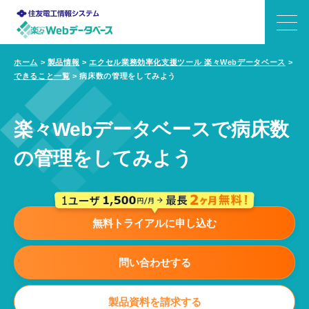
ホーム
>
製品情報
>
エクセル業務効率化支援ツール 楽々Webデータベース
>
できること一覧
>
病床数の管理をしてみよう
できること
特長
楽々Webデータベースで病床数
の管理をしてみよう
機能
事例
無料トライアルに申し込む
価格
問い合わせする
サポート
製品資料を請求する