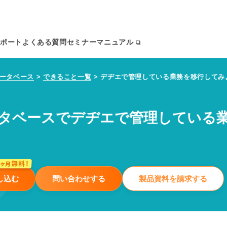
ポート
よくある質問
セミナー
マニュアル
データベース
>
できること一覧
>
デヂエで管理している業務を移行してみ
ータベースでデヂエで管理している
し込む
問い合わせする
製品資料を請求する