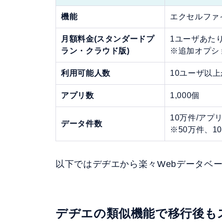
機能
エクセルファ
月額料金(スタンダードプ
1ユーザあたり1
ラン・クラウド版)
※追加オプシ
利用可能人数
10ユーザ以
アプリ数
1,000個
10万件/アプ
データ件数
※50万件、1
以下ではデヂエから楽々Webデータベ
デヂエの類似機能で移行後も