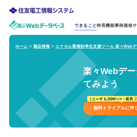
できること
特長
機能
事例
価格
サ
ホーム
>
製品情報
>
エクセル業務効率化支援ツール 楽々Web
楽々Webデ
てみよう
無料トライアルに申