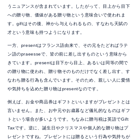
うニュアンスが含まれています。したがって、目上から目下
への贈り物、価値がある贈り物という意味合いで使われま
す。giftはその後、神から与えられるもの、すなわち天賦の
才という意味も持つようになります。
一方、presentはフランス語由来で、その元をたどればラテ
ン語のpraeesseで、皆の前に差し出すものという意味から
きています。presentは目下から目上、あるいは同等の間で
の贈り物に使われ、贈り物そのものだけでなく差し出す、す
なわち贈る行為も含んでいます。そのため、親しい人に愛情
や気持ちを込めた贈り物はpresentなのです。
例えば、お金や商品券はギフトといいますがプレゼントとは
言いません。また、お中元やお歳暮など儀礼的なものはギフ
トという場合が多いようです。ちなみに贈与税は英語でGift
Taxです。逆に、誕生日やクリスマスや個人的な贈り物はプ
レゼントですね。プレゼントには贈るという行為や気持ちが