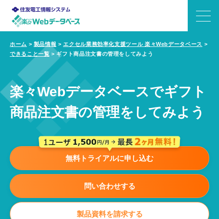
ホーム
>
製品情報
>
エクセル業務効率化支援ツール 楽々Webデータベース
>
できること一覧
>
ギフト商品注文書の管理をしてみよう
できること
特長
楽々Webデータベースでギフト
商品注文書の管理をしてみよう
機能
事例
無料トライアルに申し込む
価格
問い合わせする
サポート
製品資料を請求する