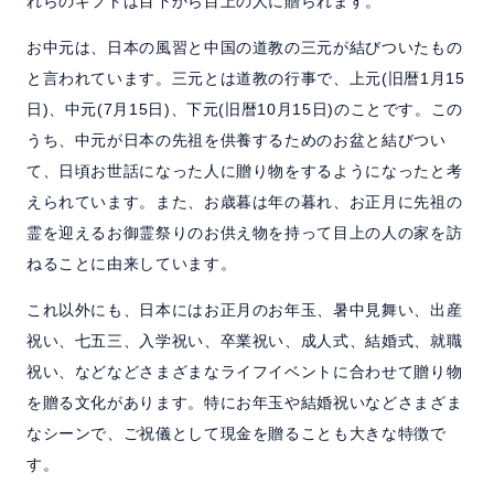
れらのギフトは目下から目上の人に贈られます。
お中元は、日本の風習と中国の道教の三元が結びついたもの
と言われています。三元とは道教の行事で、上元(旧暦1月15
日)、中元(7月15日)、下元(旧暦10月15日)のことです。この
うち、中元が日本の先祖を供養するためのお盆と結びつい
て、日頃お世話になった人に贈り物をするようになったと考
えられています。また、お歳暮は年の暮れ、お正月に先祖の
霊を迎えるお御霊祭りのお供え物を持って目上の人の家を訪
ねることに由来しています。
これ以外にも、日本にはお正月のお年玉、暑中見舞い、出産
祝い、七五三、入学祝い、卒業祝い、成人式、結婚式、就職
祝い、などなどさまざまなライフイベントに合わせて贈り物
を贈る文化があります。特にお年玉や結婚祝いなどさまざま
なシーンで、ご祝儀として現金を贈ることも大きな特徴で
す。