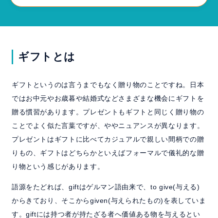
よくある質問
セミナー
ギフトとは
マニュアル
ギフトというのは言うまでもなく贈り物のことですね。日本
ではお中元やお歳暮や結婚式などさまざまな機会にギフトを
資料請求
無料トライアル
贈る慣習があります。プレゼントもギフトと同じく贈り物の
ことでよく似た言葉ですが、ややニュアンスが異なります。
ホーム
製品情報
会社情報
採用情報
プレゼントはギフトに比べてカジュアルで親しい間柄での贈
りもの、ギフトはどちらかといえばフォーマルで儀礼的な贈
り物という感じがあります。
語源をたどれば、giftはゲルマン語由来で、to give(与える)
からきており、そこからgiven(与えられたもの)を表していま
す。giftには持つ者が持たざる者へ価値ある物を与えるとい