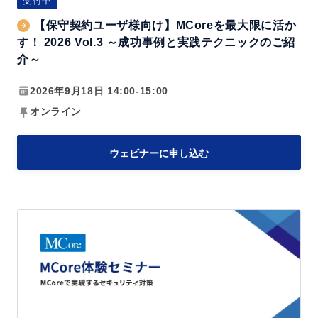
受付中
け】
【保守契約ユーザ様向け】MCoreを最大限に活か
M
す！ 2026 Vol.3 ～成功事例と実践テクニックのご紹
C
介～
o
2026年9月18日 14:00-15:00
r
オンライン
e
を
最
ウェビナーに申し込む
大
限
に
M
活
C
か
o
す！
r
2
e
0