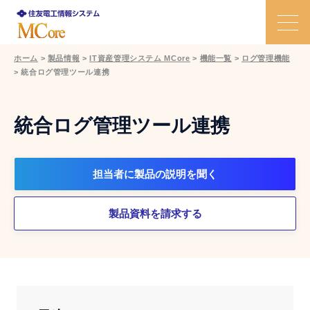
ホーム
>
製品情報
>
IT資産管理システム MCore
>
機能一覧
>
ログ管理機能
>
統合ログ管理ツール連携
特長
課題と解決策
統合ログ管理ツール連携
機能
担当者に製品の説明を聞く
活用事例
製品資料を請求する
価格
Ｑ＆Ａ