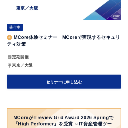
体
2
験
6
セ
V
ミ
受付中
o
ナ
l.
MCore体験セミナー MCoreで実現するセキュリ
ー
ティ対策
3
M
～
C
定期開催
成
o
東京／大阪
功
r
事
e
セミナーに申し込む
例
で
と
実
実
現
践
す
テ
MCoreがITreview Grid Award 2026 Springで
る
「High Performer」を受賞
～IT資産管理ツー
ク