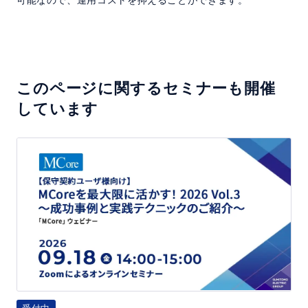
可能なので、運用コストを抑えることができます。
このページに関するセミナーも開催
しています
【保
守
契
約
ユ
ー
ザ
様
向