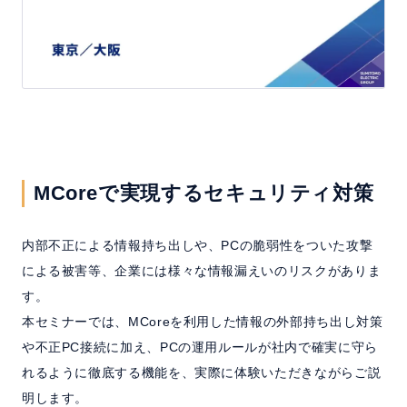
IT資産管理システム
セミナー
ご利用中の方へ
お問い合わせ
MCoreで実現するセキュリティ対策
ホーム
製品情報
会社情報
採用情報
内部不正による情報持ち出しや、PCの脆弱性をついた攻撃
による被害等、企業には様々な情報漏えいのリスクがありま
す。
本セミナーでは、MCoreを利用した情報の外部持ち出し対策
や不正PC接続に加え、PCの運用ルールが社内で確実に守ら
れるように徹底する機能を、実際に体験いただきながらご説
明します。