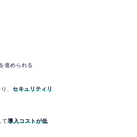
。
を進められる
なり、
セキュリティリ
較して
導入コストが低