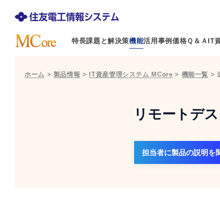
特長
課題と解決策
機能
活用事例
価格
Ｑ＆Ａ
I
ホーム
>
製品情報
>
IT資産管理システム MCore
>
機能一覧
>
リモートデス
担当者に製品の説明を