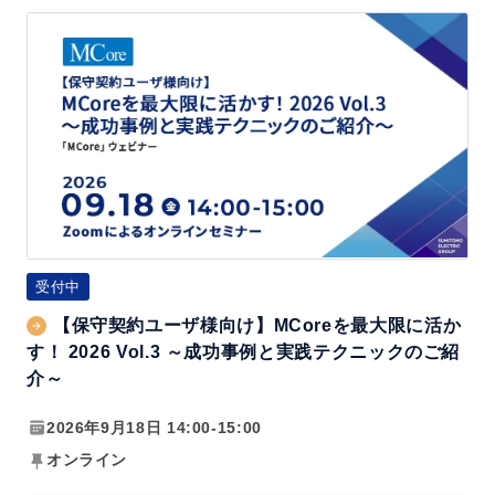
【保
守
契
約
ユ
ー
ザ
様
向
受付中
け】
【保守契約ユーザ様向け】MCoreを最大限に活か
M
す！ 2026 Vol.3 ～成功事例と実践テクニックのご紹
C
介～
o
2026年9月18日 14:00-15:00
r
オンライン
e
を