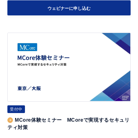
最
ウェビナーに申し込む
大
限
に
M
活
C
か
o
す！
r
2
e
0
体
2
験
6
セ
V
ミ
受付中
o
ナ
l.
MCore体験セミナー MCoreで実現するセキュリ
ー
ティ対策
3
M
～