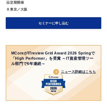
C
定期開催
成
o
東京／大阪
功
r
事
e
セミナーに申し込む
例
で
と
実
実
現
践
す
テ
MCoreがITreview Grid Award 2026 Springで
る
「High Performer」を受賞
～IT資産管理ツー
ク
セ
ル部門で6年連続～
ニ
キ
ニュース詳細はこちら
ッ
ュ
ク
リ
の
テ
ご
ィ
紹
対
介