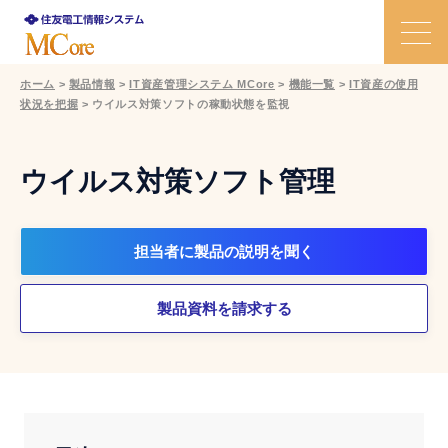
ホーム
>
製品情報
>
IT資産管理システム MCore
>
機能一覧
>
IT資産の使用
状況を把握
>
ウイルス対策ソフトの稼動状態を監視
特長
課題と解決策
ウイルス対策ソフト管理
機能
担当者に製品の説明を聞く
活用事例
製品資料を請求する
価格
Ｑ＆Ａ