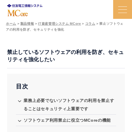
ホーム
>
製品情報
>
IT資産管理システム MCore
>
コラム
>
禁止ソフトウェ
アの利用を防ぎ、セキュリティを強化
特長
課題と解決策
禁止しているソフトウェアの利用を防ぎ、セキュ
リティを強化したい
機能
活用事例
目次
業務上必要でないソフトウェアの利用を禁止す
価格
ることはセキュリティ上重要です
Ｑ＆Ａ
ソフトウェア利用禁止に役立つMCoreの機能