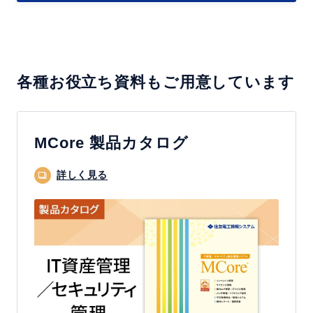
で
と
実
実
現
践
す
テ
各種お役立ち資料もご用意しています
る
ク
セ
ニ
キ
ッ
ュ
MCore 製品カタログ
ク
リ
の
詳しく見る
テ
ご
ィ
紹
対
介
策
～