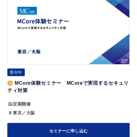
M
活
C
か
o
す！
r
2
e
0
体
2
験
6
セ
V
ミ
受付中
o
ナ
l.
MCore体験セミナー MCoreで実現するセキュリ
ー
ティ対策
3
M
～
C
定期開催
成
o
東京／大阪
功
r
事
e
セミナーに申し込む
例