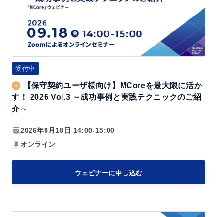
ユ
ー
ザ
様
向
受付中
け】
【保守契約ユーザ様向け】MCoreを最大限に活か
M
す！ 2026 Vol.3 ～成功事例と実践テクニックのご紹
C
介～
o
2026年9月18日 14:00-15:00
r
オンライン
e
を
最
ウェビナーに申し込む
大
限
に