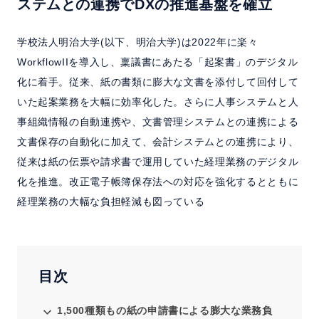
ステムとの連携でDXの推進基盤を確立
よくある質問
学校法人明治大学(以下、明治大学)は2022年に楽々
セミナー
WorkflowIIを導入し、稟議書にあたる「起案書」のデジタル
化に着手。従来、紙の書類に膨大な文書を添付して回付して
クラウド版検討の方へ
いた起案業務を大幅に効率化した。さらに人事システムと人
事組織情報の自動連携や、文書管理システムとの連携による
文書保存の自動化に加えて、会計システムとの連携により、
資料請求
お問い合わせ
従来は紙の伝票や請求書で運用していた経理業務のデジタル
化を推進。改正電子帳簿保存法への対応を強化するとともに
ホーム
製品情報
会社情報
採用情報
経理業務の大幅な負担軽減も図っている
目次
1,500種類もの紙の申請書による膨大な業務負