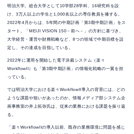
明治大学。総合大学として10学部28学科、16研究科を設
け、3万人以上の学生と1,000名以上の専任教員を擁する。
2022年4月からは、5年間の中期計画「第3期中期計画」をス
タート。「MEIJI VISION 150－前へ－」の方針に基づき、
大学経営・運営や財務戦略など、8つの領域で中期目標を設
定し、その達成を目指している。
2022年に運用を開始した電子決裁システム（楽々
WorkflowII）も「第3期中期計画」の情報化戦略の一翼を担
っている。
では明治大学における楽々WorkflowII導入の背景には、どの
ような課題や狙いがあったのか。情報メディア部システム企
画事務室の井上拓弥氏は、従来の業務における課題を振り返
る。
「楽々WorkflowIIの導入以前、既存の業務環境に問題を感じ