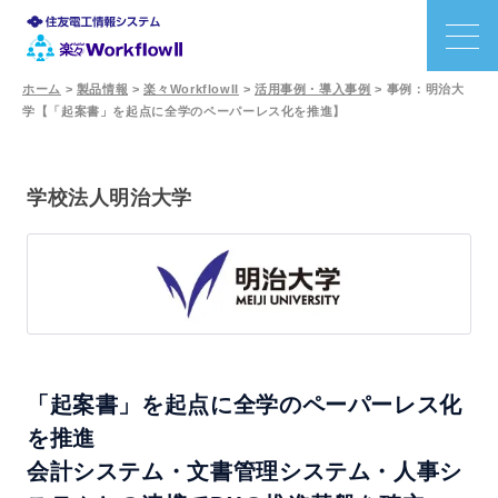
ホーム
>
製品情報
>
楽々WorkflowII
>
活用事例・導入事例
>
事例：明治大
学【「起案書」を起点に全学のペーパーレス化を推進】
特長
機能
学校法人明治大学
利用シーン
事例
価格
「起案書」を起点に全学のペーパーレス化
を推進
サポート
会計システム・文書管理システム・人事シ