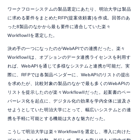
ワークフローシステムの製品選定にあたり、明治大学は製品
に求める要件をまとめたRFP(提案依頼書)を作成。回答のあ
った8製品のなかから最も要件に適合していた楽々
WorkflowIIを選定した。
決め手の一つになったのがWebAPIでの連携だった。楽々
WorkflowIIは、オプションのデータ連携ライセンスを利用す
れば、WebAPIを通じて多様なシステムと連携が可能だ。実
際に、RFPでは各製品ベンダーに、WebAPIのリストの提出
を求めたが、比較対象の製品のなかで最も多くのWebAPIの
リストを提示したのが楽々WorkflowIIだった。起案書のペー
パーレス化を起点に、デジタル化の効果を学内全体に波及さ
せようとしていた明治大学にとって、幅広いシステムとの連
携を手軽に可能とする機能は大きな魅力だった。
こうして明治大学は楽々WorkflowIIを選定し、導入に向けた