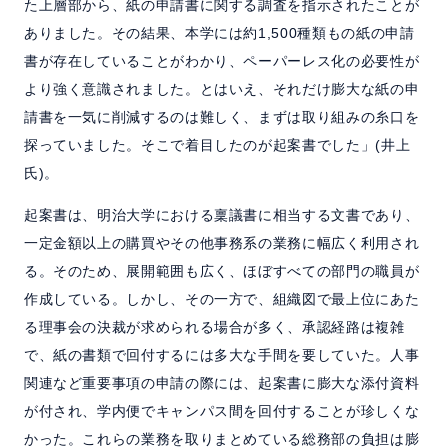
た上層部から、紙の申請書に関する調査を指示されたことが
ありました。その結果、本学には約1,500種類もの紙の申請
書が存在していることがわかり、ペーパーレス化の必要性が
より強く意識されました。とはいえ、それだけ膨大な紙の申
請書を一気に削減するのは難しく、まずは取り組みの糸口を
探っていました。そこで着目したのが起案書でした」(井上
氏)。
起案書は、明治大学における稟議書に相当する文書であり、
一定金額以上の購買やその他事務系の業務に幅広く利用され
る。そのため、展開範囲も広く、ほぼすべての部門の職員が
作成している。しかし、その一方で、組織図で最上位にあた
る理事会の決裁が求められる場合が多く、承認経路は複雑
で、紙の書類で回付するには多大な手間を要していた。人事
関連など重要事項の申請の際には、起案書に膨大な添付資料
が付され、学内便でキャンパス間を回付することが珍しくな
かった。これらの業務を取りまとめている総務部の負担は膨