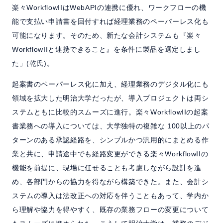
楽々WorkflowIIはWebAPIの連携に優れ、ワークフローの機
能で支払い申請書を回付すれば経理業務のペーパーレス化も
可能になります。そのため、新たな会計システムも『楽々
WorkflowIIと連携できること』を条件に製品を選定しまし
た」(乾氏)。
起案書のペーパーレス化に加え、経理業務のデジタル化にも
領域を拡大した明治大学だったが、導入プロジェクトは両シ
ステムともに比較的スムーズに進行。楽々WorkflowIIの起案
書業務への導入については、大学独特の複雑な 100以上のパ
ターンのある承認経路を、シンプルかつ汎用的にまとめる作
業と共に、申請途中でも経路変更ができる楽々WorkflowIIの
機能を前提に、現場に任せることも考慮しながら設計を進
め、各部門からの協力を得ながら構築できた。また、会計シ
ステムの導入は法改正への対応を伴うこともあって、学内か
ら理解や協力を得やすく、既存の業務フローの変更について