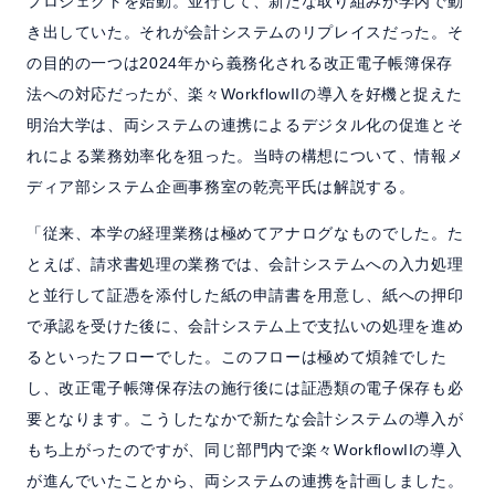
プロジェクトを始動。並行して、新たな取り組みが学内で動
き出していた。それが会計システムのリプレイスだった。そ
の目的の一つは2024年から義務化される改正電子帳簿保存
法への対応だったが、楽々WorkflowIIの導入を好機と捉えた
明治大学は、両システムの連携によるデジタル化の促進とそ
れによる業務効率化を狙った。当時の構想について、情報メ
ディア部システム企画事務室の乾亮平氏は解説する。
「従来、本学の経理業務は極めてアナログなものでした。た
とえば、請求書処理の業務では、会計システムへの入力処理
と並行して証憑を添付した紙の申請書を用意し、紙への押印
で承認を受けた後に、会計システム上で支払いの処理を進め
るといったフローでした。このフローは極めて煩雑でした
し、改正電子帳簿保存法の施行後には証憑類の電子保存も必
要となります。こうしたなかで新たな会計システムの導入が
もち上がったのですが、同じ部門内で楽々WorkflowIIの導入
が進んでいたことから、両システムの連携を計画しました。