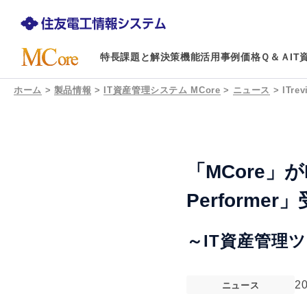
特長
課題と解決策
機能
活用事例
価格
Ｑ＆Ａ
I
ホーム
>
製品情報
>
IT資産管理システム MCore
>
ニュース
>
ITre
「MCore」がITr
Performer
～IT資産管理
2
ニュース