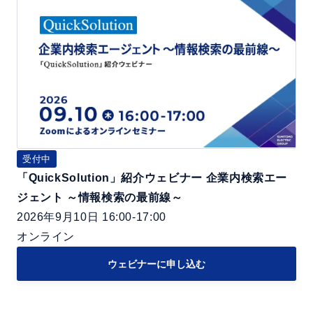
「Q
ビ
u
ナ
i
ー
c
ナ
k
レ
S
ッ
o
ジ
l
活
u
受付中
用
「QuickSolution」紹介ウェビナー 企業内検索エー
t
の
ジェント ～情報検索の最前線～
i
よ
2026年9月10日 16:00-17:00
o
く
オンライン
n」
あ
紹
る
ウェビナーに申し込む
介
課
ウ
題