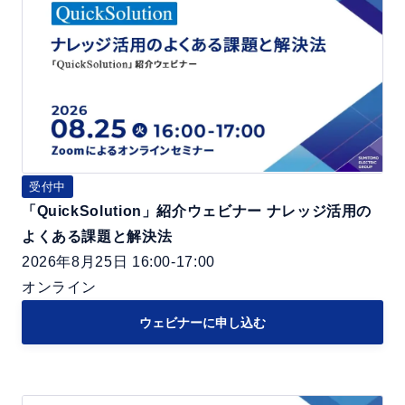
u
i
c
k
S
o
l
u
受付中
「QuickSolution」紹介ウェビナー ナレッジ活用の
t
よくある課題と解決法
i
2026年8月25日 16:00-17:00
o
オンライン
n」
紹
ウェビナーに申し込む
介
ウ
ェ