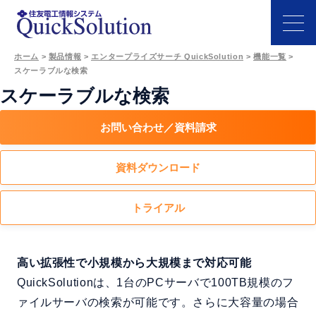
特長
エンタープライズサーチの選び方
ホーム
>
製品情報
>
エンタープライズサーチ QuickSolution
>
機能一覧
>
スケーラブルな検索
機能
スケーラブルな検索
生成AI連携
事例
お問い合わせ／資料請求
価格
サポート
資料ダウンロード
よくある質問
セミナー
トライアル
お問い合わせ／資料請求
ホーム
製品情報
高い拡張性で小規模から大規模まで対応可能
会社情報
QuickSolutionは、1台のPCサーバで100TB規模のフ
採用情報
ァイルサーバの検索が可能です。さらに大容量の場合