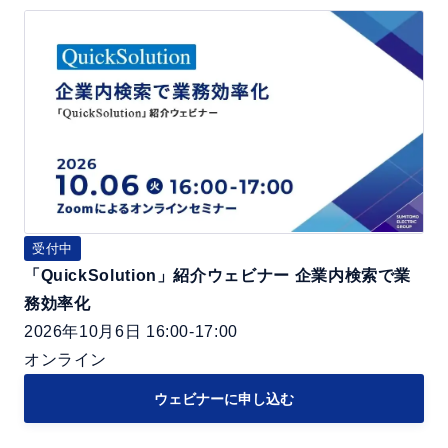
ェ
と
「Q
ビ
解
u
ナ
決
i
ー
法
c
企
k
業
S
内
o
検
l
索
u
受付中
エ
「QuickSolution」紹介ウェビナー 企業内検索で業
t
ー
務効率化
i
ジ
2026年10月6日 16:00-17:00
o
ェ
オンライン
n」
ン
紹
ト
ウェビナーに申し込む
介
～
ウ