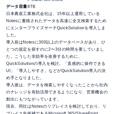
データ容量
8TB
日本農産工業株式会社は、15年以上運用している
Notesに蓄積されたデータを高速に全文検索するため
にエンタープライズサーチQuickSolutionを導入しま
した。
導入前はNotesに300以上のデータベースがあり、ひ
とつの規定を探すのに2〜3分の時間を要していまし
た。こうした非効率を改善するために、
QuickSolutionの導入を検討。「直感的に操作できる
UI」「導入しやすさ」などがQuickSolution導入の決
め手となりました。
導入後は、データを検索しやすくなったことから社内
のナレッジを有効活用できるようになり、営業機会の
創出にもつながっています。
現在、同社はNotesのリプレイスを検討しており、リ
プレイス先候補であるMicrosoft 365(SharePoint