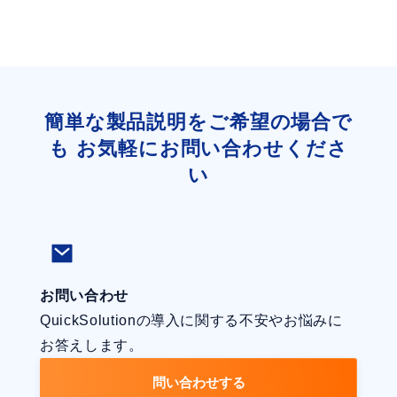
情
ェ
報
ビ
検
ナ
索
ー
の
簡単な製品説明をご希望の場合で
企
最
も
お気軽にお問い合わせくださ
業
前
内
い
線
検
～
索
で
業
務
お問い合わせ
効
QuickSolutionの導入に関する不安やお悩みに
率
お答えします。
化
問い合わせする