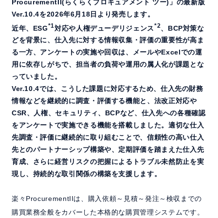
ProcurementII(らくらくプロキュアメント ツー)」の最新版
受賞
Ver.10.4を2026年6月18日より発売します。
*1
*2
近年、ESG
対応や人権デューデリジェンス
、BCP対策な
どを背景に、仕入先に対する情報収集・評価の重要性が高ま
お問い合わせ／資料請求
る一方、アンケートの実施や回収は、メールやExcelでの運
用に依存しがちで、担当者の負荷や運用の属人化が課題とな
ホーム
製品情報
会社情報
採用情報
っていました。
Ver.10.4では、こうした課題に対応するため、仕入先の財務
情報などを継続的に調査・評価する機能と、法改正対応や
CSR、人権、セキュリティ、BCPなど、仕入先への各種確認
をアンケートで実施できる機能を搭載しました。適切な仕入
先調査・評価に継続的に取り組むことで、信頼性の高い仕入
先とのパートナーシップ構築や、定期評価を踏まえた仕入先
育成、さらに経営リスクの把握によるトラブル未然防止を実
現し、持続的な取引関係の構築を支援します。
楽々ProcurementIIは、購入依頼～見積～発注～検収までの
購買業務全般をカバーした本格的な購買管理システムです。