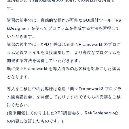
よくある質問
す。
セミナー
講習の前半では、直感的な操作が可能なGUI設計ツール「Ra
kDesigner」を使ってプログラムを作成する方法を習得して
クラウド版検討の方へ
いただきます。
講習の後半では、XPDと呼ばれる楽々FrameworkIIのプログ
ラム定義ファイルを直接編集して、より高度なプログラムを
お問い合わせ／資料請求
開発する方法を習得していただきます。
既に楽々FrameworkIIを導入済みのお客様を対象にした講習
ホーム
製品情報
会社情報
採用情報
となります。
導入をご検討中のお客様は別途「楽々Framework3 プログラ
ム開発講習会」を開催しておりますのでそちらの受講をご検
討ください。
(従来開催しておりましたXPD講習会を、RakDesigner中心
の内容に改訂したものです。)