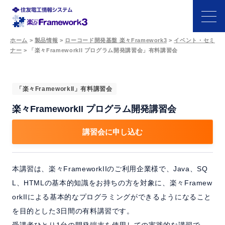
ホーム
>
製品情報
>
ローコード開発基盤 楽々Framework3
>
イベント・セミ
ナー
>
「楽々FrameworkII プログラム開発講習会」有料講習会
特長
機能
「楽々FrameworkII」有料講習会
楽々FrameworkII プログラム開発講習会
開発シーン
講習会に申し込む
事例
本講習は、楽々FrameworkIIのご利用企業様で、Java、SQ
サポート・パートナー
L、HTMLの基本的知識をお持ちの方を対象に、楽々Framew
orkIIによる基本的なプログラミングができるようになること
価格
を目的とした3日間の有料講習です。
受講者ひとり1台の開発端末を使用しての実践的な講習で