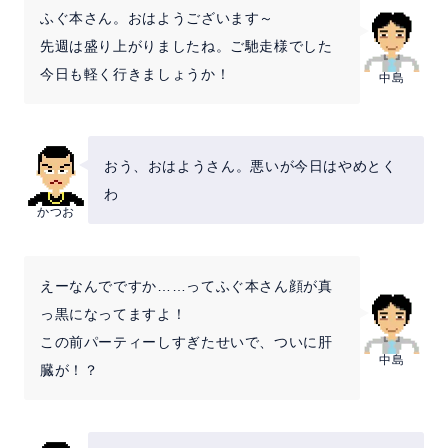
よくある質問
ふぐ本さん。おはようございます～
先週は盛り上がりましたね。ご馳走様でした
セミナー
今日も軽く行きましょうか！
中島
クラウド版検討の方へ
おう、おはようさん。悪いが今日はやめとく
わ
お問い合わせ／資料請求
かつお
ホーム
製品情報
会社情報
採用情報
えーなんでですか……ってふぐ本さん顔が真
っ黒になってますよ！
この前パーティーしすぎたせいで、ついに肝
中島
臓が！？