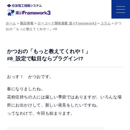
ホーム
>
製品情報
>
ローコード開発基盤 楽々Framework3
>
コラム
>
かつ
おの「もっと教えてくれや！」#8
特長
機能
かつおの「もっと教えてくれや！」
#8_設定で駄目ならプラグイン!?
開発シーン
おっす！ かつおです。
事例
春になりましたね。
花粉症持ちの人には厳しい季節ではありますが、いろんな場
サポート・パートナー
所にお出かけして、新しい発見をしたいですね。
ってなわけで、今回も始まります。
価格