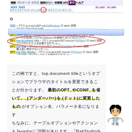
この例ですと、top.document.titleというオプ
ションでブラウザのタイトルを変更できるこ
とが分かります。
最初のOPT_やCONF_を省
いて、_(アンダーバー)を.(ドット)に変更した
もの
がオプション名、パラメータ名になりま
す
ちなみに、テーブルオプションやアクション
中島
もJavadocに説明があります。『RakStudioを