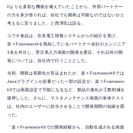
IIよりも多彩な機能を備えていたことから、外部パートナー
の力を多少借りれば、自社でも開発は可能なのではないかと
考えるに至りました」と西澤氏は語る。
ユウキ食品は、住友電工情報システムからの紹介を受け、
楽々Frameworkを熟知しているパートナー会社のエンジニア
1名を外注し、受注系入力画面の開発を委託。それ以外の開
発については、自社内で行うこととした。
当初、開発は長期化が見込まれたが、楽々FrameworkIIでは
Javaプラグインが必要だった一部の設定が、楽々Framewor
k3では画面設定で可能になるなど、製品の進化が工数削減を
後押しした。さらに、マスタメンテナンス画面の単体テスト
は、社内のユーザーに担当させることで開発期間の短縮を図
った。
「楽々FrameworkIIでの開発経験から、自動生成される画面