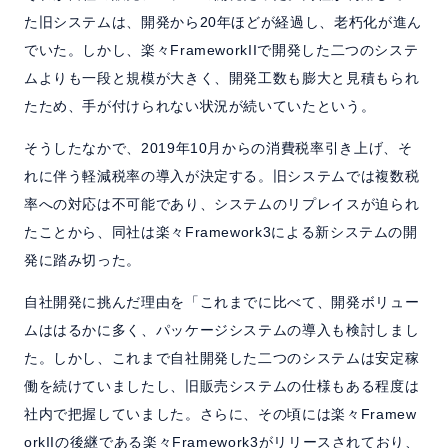
た旧システムは、開発から20年ほどが経過し、老朽化が進ん
でいた。しかし、楽々FrameworkIIで開発した二つのシステ
ムよりも一段と規模が大きく、開発工数も膨大と見積もられ
たため、手が付けられない状況が続いていたという。
そうしたなかで、2019年10月からの消費税率引き上げ、そ
れに伴う軽減税率の導入が決定する。旧システムでは複数税
率への対応は不可能であり、システムのリプレイスが迫られ
たことから、同社は楽々Framework3による新システムの開
発に踏み切った。
自社開発に挑んだ理由を「これまでに比べて、開発ボリュー
ムははるかに多く、パッケージシステムの導入も検討しまし
た。しかし、これまで自社開発した二つのシステムは安定稼
働を続けていましたし、旧販売システムの仕様もある程度は
社内で把握していました。さらに、その頃には楽々Framew
orkIIの後継である楽々Framework3がリリースされており、