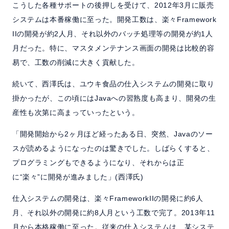
こうした各種サポートの後押しを受けて、2012年3月に販売
システムは本番稼働に至った。開発工数は、楽々Framework
IIの開発が約2人月、それ以外のバッチ処理等の開発が約1人
月だった。特に、マスタメンテナンス画面の開発は比較的容
易で、工数の削減に大きく貢献した。
続いて、西澤氏は、ユウキ食品の仕入システムの開発に取り
掛かったが、この頃にはJavaへの習熟度も高まり、開発の生
産性も次第に高まっていったという。
「開発開始から2ヶ月ほど経ったある日、突然、Javaのソー
スが読めるようになったのは驚きでした。しばらくすると、
プログラミングもできるようになり、それからは正
に“楽々”に開発が進みました」(西澤氏)
仕入システムの開発は、楽々FrameworkIIの開発に約6人
月、それ以外の開発に約8人月という工数で完了。2013年11
月から本格稼働に至った。従来の仕入システムは、某システ