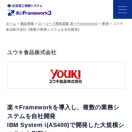
ホーム
>
製品情報
>
ローコード開発基盤 楽々Framework3
>
事例
>
ユウキ
食品株式会社【複数の業務システムを自社開発】
特長
機能
ユウキ食品株式会社
開発シーン
事例
サポート・パートナー
楽々Frameworkを導入し、複数の業務シ
ステムを自社開発
価格
IBM System i(AS400)で開発した大規模シ