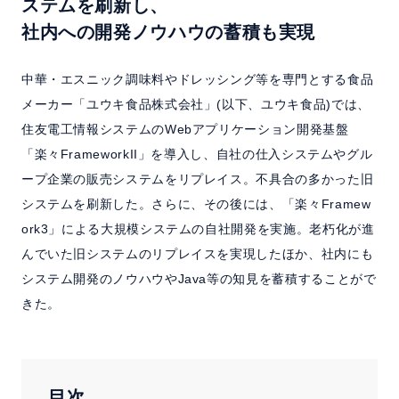
ステムを刷新し、
よくある質問
社内への開発ノウハウの蓄積も実現
セミナー
中華・エスニック調味料やドレッシング等を専門とする食品
メーカー「ユウキ食品株式会社」(以下、ユウキ食品)では、
クラウド版検討の方へ
住友電工情報システムのWebアプリケーション開発基盤
「楽々FrameworkII」を導入し、自社の仕入システムやグル
ープ企業の販売システムをリプレイス。不具合の多かった旧
お問い合わせ／資料請求
システムを刷新した。さらに、その後には、「楽々Framew
ork3」による大規模システムの自社開発を実施。老朽化が進
ホーム
製品情報
会社情報
採用情報
んでいた旧システムのリプレイスを実現したほか、社内にも
システム開発のノウハウやJava等の知見を蓄積することがで
きた。
目次