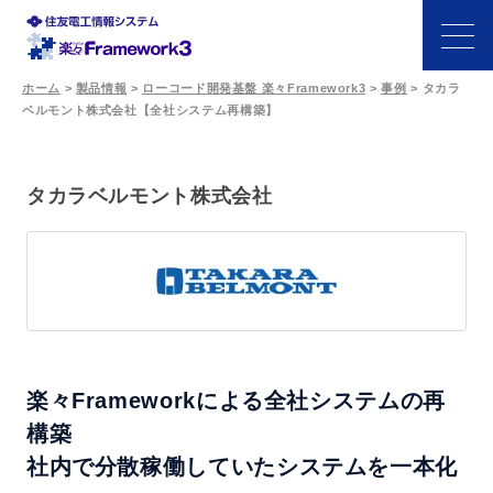
ホーム
>
製品情報
>
ローコード開発基盤 楽々Framework3
>
事例
>
タカラ
ベルモント株式会社【全社システム再構築】
特長
機能
タカラベルモント株式会社
開発シーン
事例
サポート・パートナー
楽々Frameworkによる全社システムの再
構築
価格
社内で分散稼働していたシステムを一本化