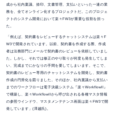
成から社内稟議、捺印、文書管理、支払いといった一連の業
務を、全てオンライン化するプロジェクトだ。このプロジェ
クトのシステム開発において楽々FW3が重要な役割を担っ
た。
「例えば、契約書をレビューするチャットシステムは楽々F
W3で開発されています。以前、契約書を作成する際、作成
者は法務部門にメールで契約書のレビューを依頼していまし
た。しかし、それでは修正のやり取りが何度も発生してしま
い、完成までにかなりの手間を要してしまいます。そこで、
契約書のレビュー専用のチャットシステムを開発し、契約書
作成の円滑化を図りました。そのほか、社内稟議から支払い
までのワークフローは電子決裁システム『楽々WorkflowII』
で構築し、楽々WorkflowIIから呼び出される各種マスタ情報
の参照ウインドウ、マスタメンテナンス画面は楽々FW3で開
発しています」(澤越氏)。