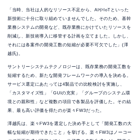
「当時、当社は人的なリソース不足から、AIやIoTといった
新技術に十分に取り組めていませんでした。そのため、基幹
業務システムの開発など、既存業務にかけていたリソースを
削減し、新技術導入に移管する計画を立てました。しかし、
それには各案件の開発工数の短縮が必要不可欠でした」(澤
越氏)。
サントリーシステムテクノロジーは、既存業務の開発工数を
短縮するため、新たな開発フレームワークの導入を決める。
サービス選定にあたっては4製品での比較検討を実施し、
「カスタマイズ性」「GUIの充実」「グループのシステム環
境との親和性」など複数の項目で各製品を評価した。その結
果、最も高い評価を得たのが楽々FW3だった。
澤越氏は、楽々FW3を選定した決め手として「開発工数の大
幅な短縮が期待できたこと」を挙げる。楽々FW3はノーコー