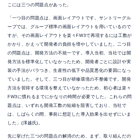
こには三つの問題点があった。
「一つ目の問題点は、画面レイアウトです。サントリーグル
ープでは、グループ標準の画面レイアウトを用いているので
すが、その画面レイアウトを楽々FW3で再現するには工数が
かかり、かえって開発者の負担を増やしていました。二つ目
の問題点は、開発方法の不統一です。導入当初、当社では開
発方法を標準化していなかったため、開発者ごとに設計や実
装の手法がバラつき、生産性の低下や品質悪化の要因になっ
ていました。そして、三つ目が研修環境の不整備です。開発
方法を習得する環境を整えていなかったため、初心者は楽々
FW3に慣れるまでにかなりの時間が必要でした。これらの問
題点は、いずれも開発工数の短縮を阻害しており、当社で
は、しばらくの間、事前に想定した導入効果を出せずにいま
した」(澤越氏)。
先に挙げた三つの問題点の解消のため、まず、取り組んだの