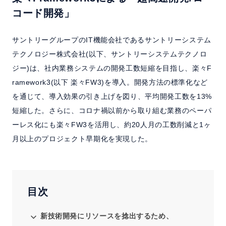
よくある質問
コード開発」
セミナー
サントリーグループのIT機能会社であるサントリーシステム
テクノロジー株式会社(以下、サントリーシステムテクノロ
クラウド版検討の方へ
ジー)は、社内業務システムの開発工数短縮を目指し、楽々F
ramework3(以下 楽々FW3)を導入。開発方法の標準化など
を通じて、導入効果の引き上げを図り、平均開発工数を13%
お問い合わせ／資料請求
短縮した。さらに、コロナ禍以前から取り組む業務のペーパ
ーレス化にも楽々FW3を活用し、約20人月の工数削減と1ヶ
ホーム
製品情報
会社情報
採用情報
月以上のプロジェクト早期化を実現した。
目次
新技術開発にリソースを捻出するため、