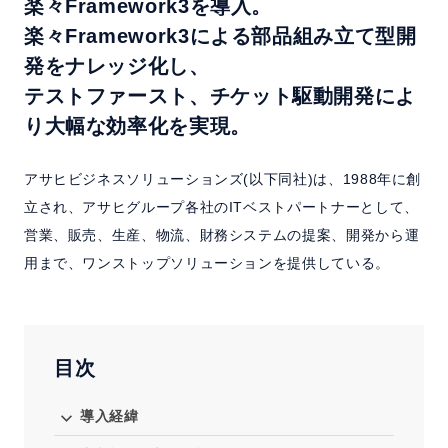
楽々Framework3を導入。
よくある質問
楽々Framework3による部品組み立て型開
発をナレッジ化し、
セミナー
テストファースト、チケット駆動開発によ
クラウド版検討の方へ
り大幅な効率化を実現。
アサヒビジネスソリューションズ(以下同社)は、1988年に創
お問い合わせ／資料請求
立され、アサヒグループ各社のITベストパートナーとして、
営業、販売、生産、物流、財務システムの提案、開発から運
ホーム
製品情報
会社情報
採用情報
用まで、ワンストップソリューションを提供している。
目次
導入経緯