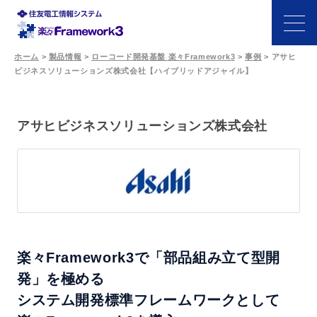
ホーム
>
製品情報
>
ローコード開発基盤 楽々Framework3
>
事例
>
アサヒ
ビジネスソリューションズ株式会社【ハイブリッドアジャイル】
特長
機能
アサヒビジネスソリューションズ株式会社
開発シーン
事例
サポート・パートナー
楽々Framework3で「部品組み立て型開
発」を極める
価格
システム開発標準フレームワークとして