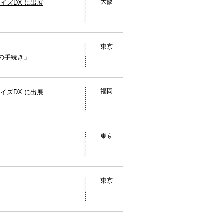
大阪
イズDX に出展
東京
成の手続き」
福岡
イズDX に出展
東京
東京