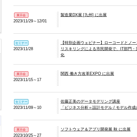
製造業DX展 [九州] に出展
展示会
2023/11/29～12/01
【特別企画ウェビナー】ローコードとノー
セミナー
2023/11/28
リスキリングによる市民開発で、IT部門
化
関西 働き方改革EXPO に出展
展示会
2023/11/15～17
佐藤正美のデータモデリング講座
セミナー
2023/11/09～10
「ビジネス分析＝設計モデル / モデル作
ソフトウェア＆アプリ開発展 秋 に出展
展示会
2023/10/25～27