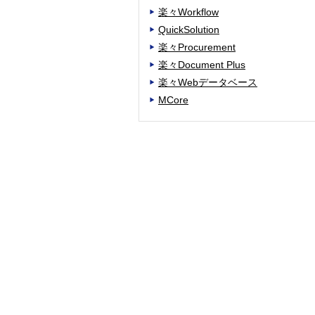
楽々Workflow
QuickSolution
楽々Procurement
楽々Document Plus
楽々Webデータベース
MCore