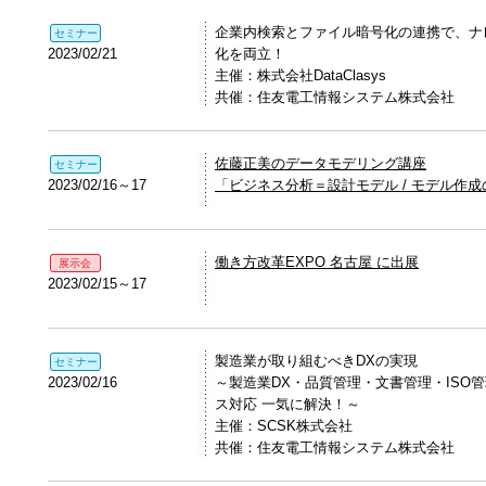
企業内検索とファイル暗号化の連携で、ナ
セミナー
2023/02/21
化を両立！
主催：株式会社DataClasys
共催：住友電工情報システム株式会社
佐藤正美のデータモデリング講座
セミナー
2023/02/16～17
「ビジネス分析＝設計モデル / モデル作
働き方改革EXPO 名古屋 に出展
展示会
2023/02/15～17
製造業が取り組むべきDXの実現
セミナー
2023/02/16
～製造業DX・品質管理・文書管理・ISO
ス対応 一気に解決！～
主催：SCSK株式会社
共催：住友電工情報システム株式会社