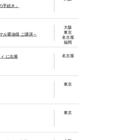
成の手続き」
大阪
東京
マル醤油様 ご講演～
名古屋
福岡
名古屋
ティ に出展
東京
東京