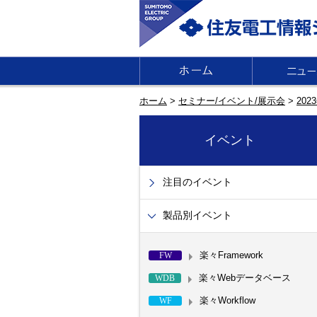
ホーム
>
セミナー/イベント/展示会
>
20
イベント
注目のイベント
製品別イベント
楽々Framework
FW
楽々Webデータベース
WDB
楽々Workflow
WF