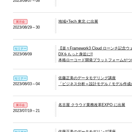
2023/09/07～08
地域×Tech 東北 に出展
展示会
2023/08/29～30
【楽々Framework3 Cloud ローンチ記念
セミナー
2023/08/09
DXをもっと身近に!!
本格ローコード開発プラットフォームがつ
佐藤正美のデータモデリング講座
セミナー
2023/08/03～04
「ビジネス分析＝設計モデル / モデル作
名古屋 クラウド業務改革EXPO に出展
展示会
2023/07/19～21
佐藤正美のデータモデリング講座
セミナー