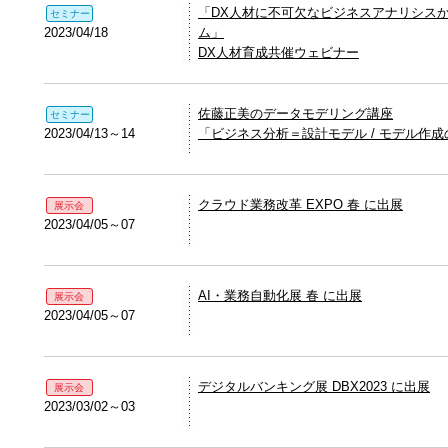
「DX人材に不可欠なビジネスアナリシス
セミナー
2023/04/18
ム」
DX人材育成共催ウェビナー
佐藤正美のデータモデリング講座
セミナー
2023/04/13～14
「ビジネス分析＝設計モデル / モデル作
クラウド業務改革 EXPO 春 に出展
展示会
2023/04/05～07
AI・業務自動化展 春 に出展
展示会
2023/04/05～07
デジタルバンキング展 DBX2023 に出展
展示会
2023/03/02～03