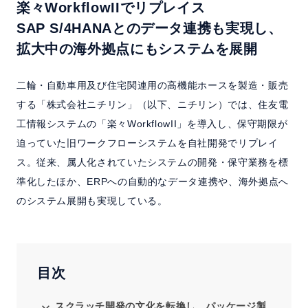
よくある質問
楽々WorkflowIIでリプレイス
SAP S/4HANAとのデータ連携も実現し、
セミナー
拡大中の海外拠点にもシステムを展開
クラウド版検討の方へ
二輪・自動車用及び住宅関連用の高機能ホースを製造・販売
する「株式会社ニチリン」（以下、ニチリン）では、住友電
工情報システムの「楽々WorkflowII」を導入し、保守期限が
資料請求
お問い合わせ
迫っていた旧ワークフローシステムを自社開発でリプレイ
ス。従来、属人化されていたシステムの開発・保守業務を標
ホーム
製品情報
会社情報
採用情報
準化したほか、ERPへの自動的なデータ連携や、海外拠点へ
のシステム展開も実現している。
目次
スクラッチ開発の文化を転換し、パッケージ製