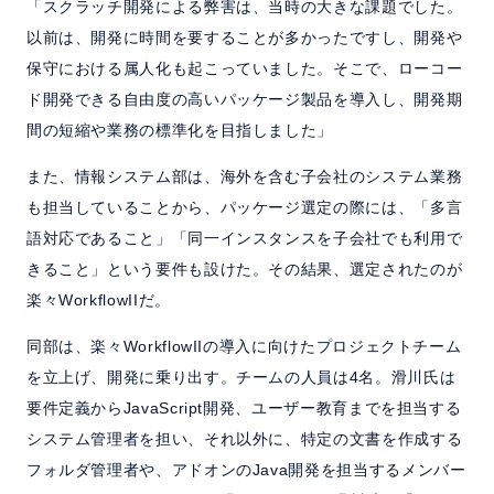
「スクラッチ開発による弊害は、当時の大きな課題でした。
以前は、開発に時間を要することが多かったですし、開発や
保守における属人化も起こっていました。そこで、ローコー
ド開発できる自由度の高いパッケージ製品を導入し、開発期
間の短縮や業務の標準化を目指しました」
また、情報システム部は、海外を含む子会社のシステム業務
も担当していることから、パッケージ選定の際には、「多言
語対応であること」「同一インスタンスを子会社でも利用で
きること」という要件も設けた。その結果、選定されたのが
楽々WorkflowIIだ。
同部は、楽々WorkflowIIの導入に向けたプロジェクトチーム
を立上げ、開発に乗り出す。チームの人員は4名。滑川氏は
要件定義からJavaScript開発、ユーザー教育までを担当する
システム管理者を担い、それ以外に、特定の文書を作成する
フォルダ管理者や、アドオンのJava開発を担当するメンバー