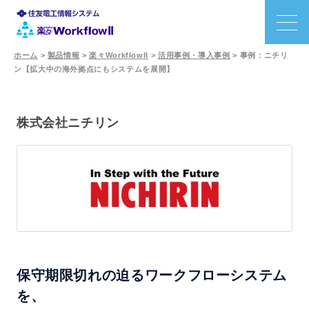
ホーム
>
製品情報
>
楽々WorkflowII
>
活用事例・導入事例
>
事例：ニチリ
ン【拡大中の海外拠点にもシステムを展開】
特長
機能
株式会社ニチリン
利用シーン
事例
価格
保守期限切れの迫るワークフローシステム
サポート
を、