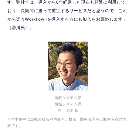
す。弊社では、導入から6年経過した現在も頻繁に利用して
おり、長期間に渡って重宝するサービスだと思うので、これ
から楽々WorkflowIIを導入する方にも加入をお薦めします」
（滑川氏）。
情報システム部
情報システム課
滑川 勇臣 氏
※本事例中に記載の社名や肩書き、数値、固有名詞等は取材時点の情
報です。