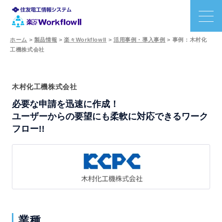
ホーム
>
製品情報
>
楽々WorkflowII
>
活用事例・導入事例
>
事例：木村化
工機株式会社
特長
機能
木村化工機株式会社
必要な申請を迅速に作成！
利用シーン
ユーザーからの要望にも柔軟に対応できるワーク
フロー!!
事例
価格
サポート
業種