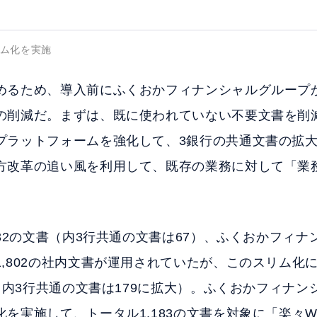
ム化を実施
めるため、導入前にふくおかフィナンシャルグループ
の削減だ。まずは、既に使われていない不要文書を削
プラットフォームを強化して、3銀行の共通文書の拡大
方改革の追い風を利用して、既存の業務に対して「業
532の文書（内3行共通の文書は67）、ふくおかフィ
,802の社内文書が運用されていたが、このスリム化
た（内3行共通の文書は179に拡大）。ふくおかフィナ
実施して、トータル1,183の文書を対象に「楽々Work