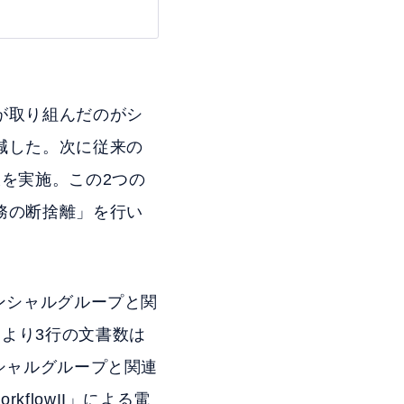
が取り組んだのがシ
減した。次に従来の
を実施。この2つの
務の断捨離」を行い
ナンシャルグループと関
により3行の文書数は
ンシャルグループと関連
flowII」による電