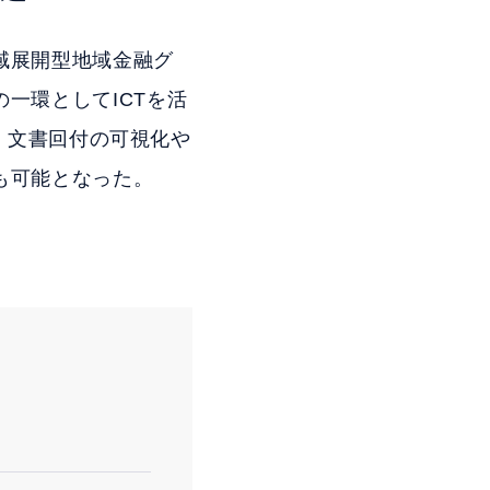
域展開型地域金融グ
一環としてICTを活
り、文書回付の可視化や
も可能となった。