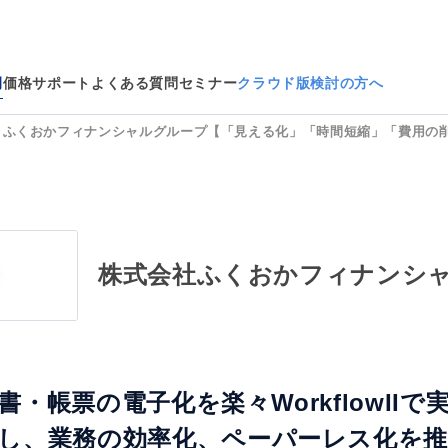
例
価格
サポート
よくある質問
セミナー
クラウド版検討の方へ
：ふくおかフィナンシャルグループ【「見える化」「時間短縮」「費用の
株式会社ふくおかフィナンシ
・帳票の電子化を楽々WorkflowIIで
し、業務の効率化、ペーパーレス化を推