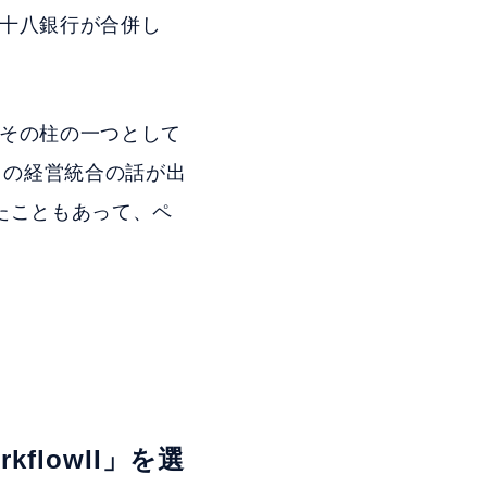
と十八銀行が合併し
、その柱の一つとして
との経営統合の話が出
たこともあって、ペ
lowII」を選