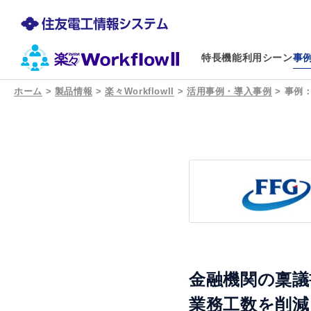
特長
機能
利用シーン
事
ホーム
>
製品情報
>
楽々WorkflowII
>
活用事例・導入事例
>
事例
金融機関の稟議書
業務工数を削減