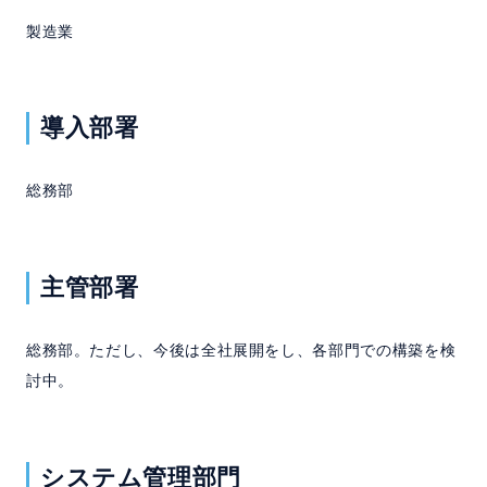
よくある質問
製造業
セミナー
導入部署
クラウド版検討の方へ
総務部
資料請求
お問い合わせ
ホーム
製品情報
会社情報
採用情報
主管部署
総務部。ただし、今後は全社展開をし、各部門での構築を検
討中。
システム管理部門