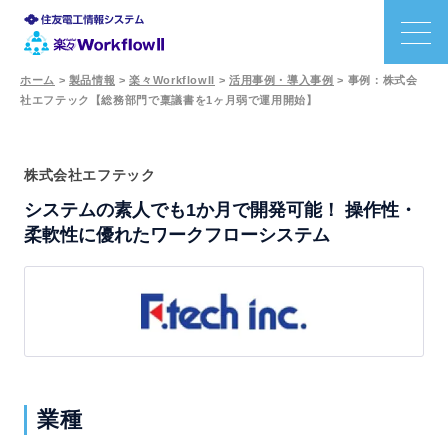
ホーム
>
製品情報
>
楽々WorkflowII
>
活用事例・導入事例
>
事例：株式会
社エフテック【総務部門で稟議書を1ヶ月弱で運用開始】
特長
機能
株式会社エフテック
システムの素人でも1か月で開発可能！ 操作性・
利用シーン
柔軟性に優れたワークフローシステム
事例
価格
サポート
業種