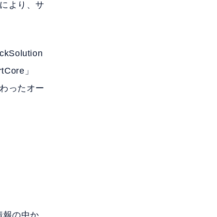
により、サ
olution
Core」
わったオー
情報の中か