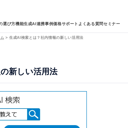
の選び方
機能
生成AI連携
事例
価格
サポート
よくある質問
セミナー
ラム
>
生成AI検索とは？社内情報の新しい活用法
報の新しい活用法