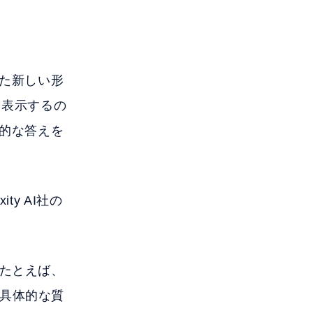
した新しい形
を表示するの
接的な答えを
ity AI社の
。たとえば、
具体的な質