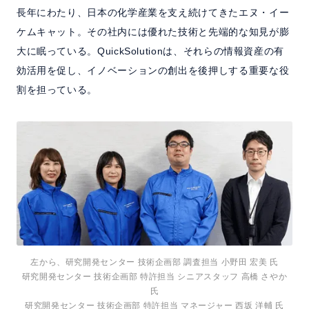
長年にわたり、日本の化学産業を支え続けてきたエヌ・イー
ケムキャット。その社内には優れた技術と先端的な知見が膨
大に眠っている。QuickSolutionは、それらの情報資産の有
効活用を促し、イノベーションの創出を後押しする重要な役
割を担っている。
左から、研究開発センター 技術企画部 調査担当 小野田 宏美 氏
研究開発センター 技術企画部 特許担当 シニアスタッフ 高橋 さやか
氏
研究開発センター 技術企画部 特許担当 マネージャー 西坂 洋輔 氏