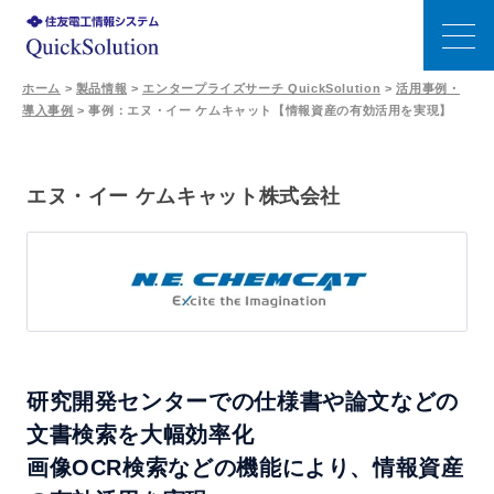
ホーム
>
製品情報
>
エンタープライズサーチ QuickSolution
>
活用事例・
導入事例
>
事例：エヌ・イー ケムキャット【情報資産の有効活用を実現】
特長
エンタープライズサーチの選び方
エヌ・イー ケムキャット株式会社
機能
生成AI連携
事例
研究開発センターでの仕様書や論文などの
文書検索を大幅効率化
価格
画像OCR検索などの機能により、情報資産