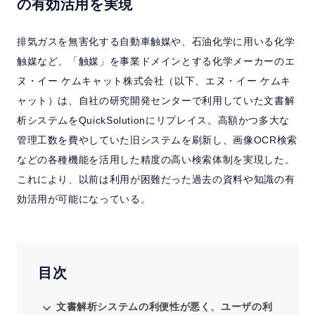
の有効活用を実現
サポート
排気ガスを無害化する自動車触媒や、石油化学に用いる化学
よくある質問
触媒など、「触媒」を事業ドメインとする化学メーカーのエ
ヌ・イー ケムキャット株式会社（以下、エヌ・イー ケムキ
セミナー
ャット）は、自社の研究開発センターで利用していた文書解
析システムをQuickSolutionにリプレイス。高額かつ多大な
管理工数を費やしていた旧システムを刷新し、画像OCR検索
お問い合わせ／資料請求
などの各種機能を活用した精度の高い検索体制を実現した。
これにより、以前は利用が困難だった過去の資料や知識の有
ホーム
製品情報
会社情報
採用情報
効活用が可能になっている。
目次
文書解析システムの利便性が悪く、ユーザの利