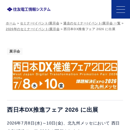
ホーム
>
セミナー/イベント/展示会
>
過去のセミナー/イベント/展示会 一覧
>
製品一覧
2026年のセミナー/イベント/展示会
>
西日本DX推進フェア 2026 に出展
ニュース
展示会
セミナー/イベント/展示会
キーワード/ソリューションで探す
コラム
西日本DX推進フェア 2026 に出展
会社情報
2026年7月8日(水)～10日(金)、北九州メッセにおいて 西日
採用情報