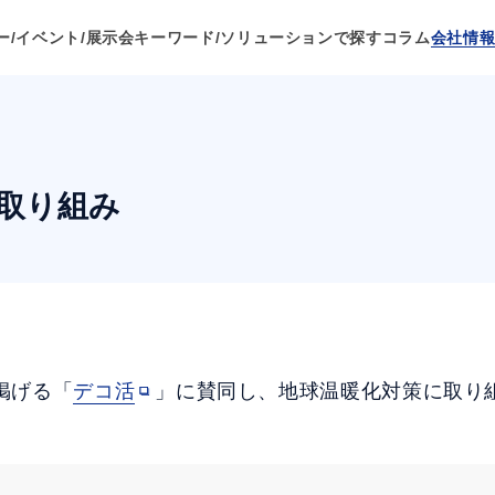
ー/イベント/展示会
キーワード/ソリューションで探す
コラム
会社情
取り組み
掲げる「
デコ活
」に賛同し、地球温暖化対策に取り