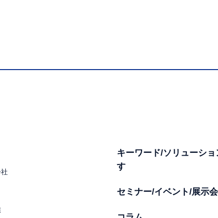
キーワード/ソリューショ
す
会社
セミナー/イベント/展示会
彰
コラム