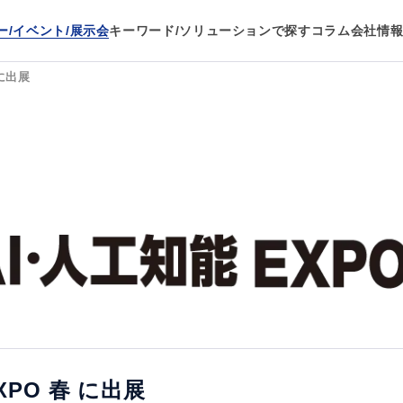
ー/イベント/展示会
キーワード/ソリューションで探す
コラム
会社情
 に出展
XPO 春 に出展