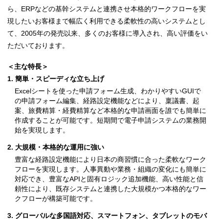
ら、ERPなどの基幹システムと連携させ本格的ワークフローを実
現したいお客様まで幅広く利用できる柔軟性の高いシステムとし
て、2005年の発売以来、多くのお客様に導入され、高い評価をい
ただいております。
＜主な特長＞
1. 簡単・スピーディな立ち上げ
Excelシートを使った申請フォーム生成、わかりやすいGUIで
の申請フォーム編集、経路設定機能などにより、稟議書、起
案、旅費精算・経費精算など本格的な申請画面を誰でも簡単に
作成することが可能です。短期間で電子申請システムの業務開
始を実現します。
2. 大規模・本格的な運用に強い
豊富な経路設定機能により日本の商習慣に合った柔軟なワーク
フローを実現します。人事異動や業務・組織の変化にも簡単に
対応でき、豊富なAPIと固有ロジック追加機能、高い性能と信
頼性により、既存システムと連携した大規模かつ本格的なワー
クフローが構築可能です。
3. グローバルな多国語対応、スマートフォン、タブレットのモバ