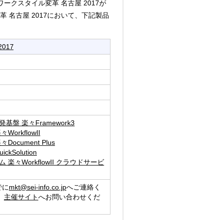
ワークスタイル変革 名古屋 2017が
 名古屋 2017において、下記製品
017
盤 楽々Framework3
rkflowII
cument Plus
Solution
々WorkflowII クラウドサービ
でに
mkt@sei-info.co.jp
へご連絡く
、
主催サイト
へお問い合わせくだ