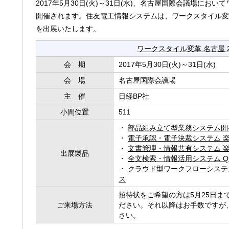
2017年5月30日(火)～31日(水)、名古屋国際会議場において
開催されます。住友電工情報システムは、ワークスタイル変革
を出展いたします。
ワークスタイル変革 名古屋 2
会期
2017年5月30日(火)～31日(水)
会場
名古屋国際会議場
主催
日経BP社
小間位置
511
・
部品組み立て型業務システム開発基
・
電子承認・電子決裁システム 楽々Wo
・
文書管理・情報共有システム 楽々Do
出展製品
・
全文検索・情報活用システム Quick
・
クラウド型ワークフローシステム 楽
ス
招待状をご希望の方は5月25日ま
ご来場方法
ださい。それ以降はお手数ですが
さい。