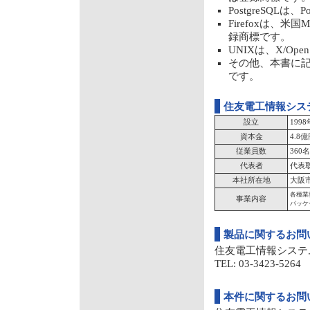
PostgreSQLは、
Firefoxは、米
録商標です。
UNIXは、X/Ope
その他、本書に
です。
住友電工情報シス
設立
199
資本金
4.8
従業員数
360名
代表者
代表
本社所在地
大阪市
各種業
事業内容
パッケ
製品に関するお問
住友電工情報システ
TEL: 03-3423-5264 
本件に関するお問