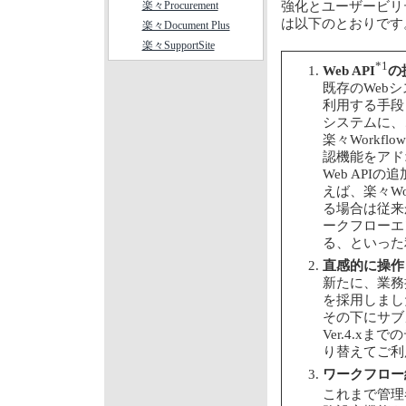
楽々Procurement
強化とユーザービリ
は以下のとおりです
楽々Document Plus
楽々SupportSite
*1
Web API
の
既存のWebシ
利用する手段
システムに、
楽々Workf
認機能をアド
Web AP
えば、楽々Wo
る場合は従来か
ークフローエ
る、といった
直感的に操作
新たに、業務
を採用しまし
その下にサブ
Ver.4.
り替えてご利
ワークフロー
これまで管理