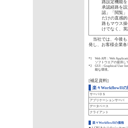
路設定機能を
承認経路を設
認」「閲覧」
だけの直感的
路もマウス操
けでなく、英
当社では、今後も
発し、お客様企業各
*1
Web API：Web App
ソフトウエアの提供し
*2
GUI：Graphical 
能な環境。
[補足資料]
楽々WorkflowI
サーバＯＳ
アプリケーションサーバ
データベース
クライアント
楽々WorkflowIIの価格
◆１CPUあたりのパッケー