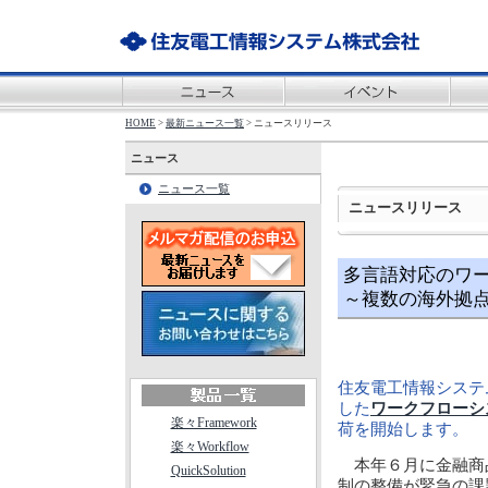
HOME
>
最新ニュース一覧
> ニュースリリース
ニュース
ニュース一覧
ニュースリリース
多言語対応のワークフ
～複数の海外拠
住友電工情報システ
した
ワークフローシステ
楽々Framework
荷を開始します。
楽々Workflow
本年６月に金融商品
QuickSolution
制の整備が緊急の課