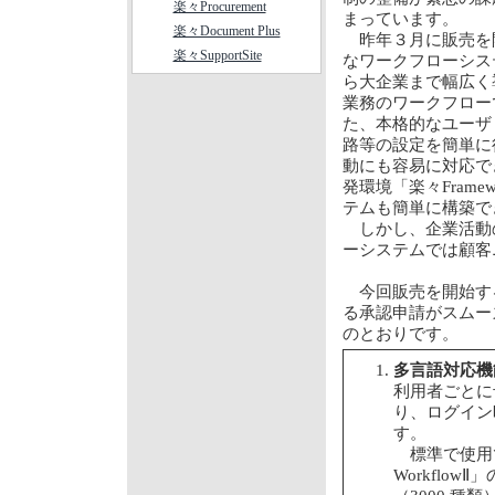
楽々Procurement
まっています。
楽々Document Plus
昨年３月に販売を開始
楽々SupportSite
なワークフローシス
ら大企業まで幅広く導
業務のワークフロー
た、本格的なユーザ
路等の設定を簡単に
動にも容易に対応で
発環境「楽々Fram
テムも簡単に構築
しかし、企業活動
ーシステムでは顧客
今回販売を開始する「
る承認申請がスムー
のとおりです。
多言語対応機
利用者ごとに
り、ログイン
す。
標準で使用で
Workfl