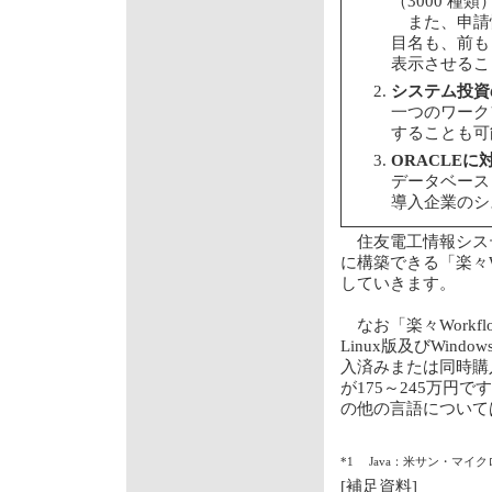
（3000 
また、申請
目名も、前も
表示させるこ
システム投資
一つのワーク
することも可
ORACLEに
データベース
導入企業のシ
住友電工情報シス
に構築できる「楽々Wo
していきます。
なお「楽々Workfl
Linux版及びWind
入済みまたは同時購入の
が175～245万
の他の言語について
*1
Java：米サン・マ
[補足資料]