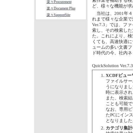
索作業を補助する検
楽々Procurement
ど、様々な機能が求
楽々Document Plus
当社は、2001年４月
楽々SupportSite
れまで様々な企業で活用
Ver.7.3」では
索し、その検索した
た。これにより、検
くても、高速快適に
ュームの多い文書フ
ド時代の今、社内ネ
QuickSolution
XCDFビュ
ファイルサー
うになりまし
時に表示され
また、検索結
ことも可能で
なお、専用ビ
たPCにイン
となりました
カテゴリ集計