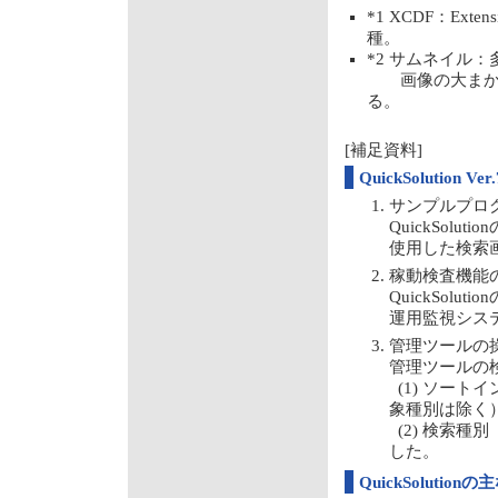
*1 XCDF：Exte
種。
*2 サムネイル
画像の大まかな
る。
[補足資料]
QuickSolutio
サンプルプロ
QuickSolu
使用した検索
稼動検査機能
QuickSo
運用監視シス
管理ツールの
管理ツールの
(1) ソー
象種別は除く
(2) 検索
した。
QuickSolution