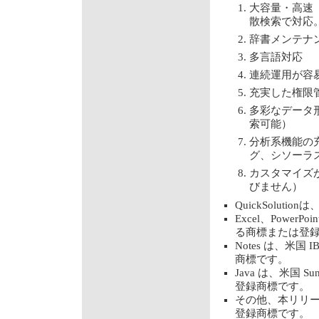
大容量・高速（
散検索で対応。
辞書メンテナ
多言語対応
連続運用が容
充実した権限
多彩なデータ形
索可能）
分析系機能の
グ、シソーラ
カスタマイズ
びません）
QuickSolu
Excel、PowerP
る商標または登
Notes は、米国
商標です。
Java は、米国 S
登録商標です。
その他、本リリ
登録商標です。