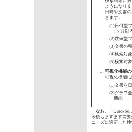
検索結果に対
ようになりま
日時や文書の
きます。
(1)日付
1ヶ月以
(2)数値型
(3)文書の種
(4)検索
(5)検索
可視化機能の
可視化機能に
(1)文書
(2)グラ
機能
なお、「QuickSol
今後もますます需要
ニーズに適応した検