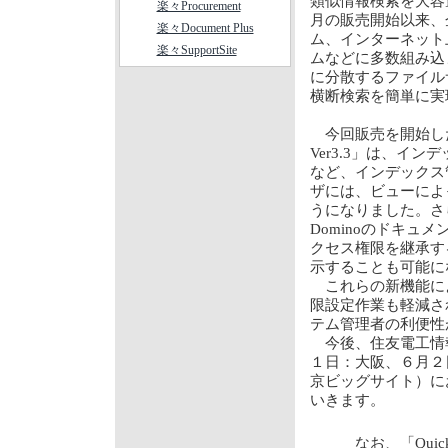
類似情報検索を大容
楽々Procurement
月の販売開始以来、
楽々Document Plus
ム、インターネット
楽々SupportSite
ムなどに多数組み込まれ、
に分散するファイル
横断検索を簡単に実
今回販売を開始した「Quick
Ver3.3」は、イ
など、インデックス管理機
ザには、ビューによ
うになりました。さらに「Qui
Dominoのドキュ
クセス権限を継承す
示することも可能に
これらの新機能に
限設定作業も軽減さ
テム管理者の利便性
今後、住友電工情報
１日：大阪、６月２
京ビッグサイト）に
いきます。
なお、「QuickSo