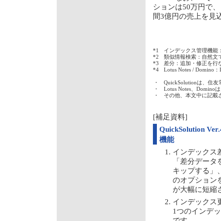
ションは50万円で、「
間3億円の売上を見
*1
インデックス管理機能
*2
類似情報検索：自然文
*3
差分：追加・修正を行
*4
Lotus Notes / D
・
QuickSolution
・
Lotus Notes、Do
・
その他、本文中に記載
[補足資料]
QuickSolution 
機能
インデックス
「差分データ
キップする」
のオプション
が大幅に短縮
インデックス
1つのインデ
です。