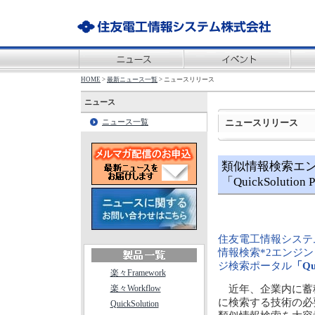
HOME
>
最新ニュース一覧
> ニュースリリース
ニュース
ニュースリリース
ニュース一覧
類似情報検索エンジ
「QuickSolut
住友電工情報システ
情報検索*2エンジン
ジ検索ポータル
「Qui
楽々Framework
楽々Workflow
近年、企業内に蓄
に検索する技術の必要
QuickSolution