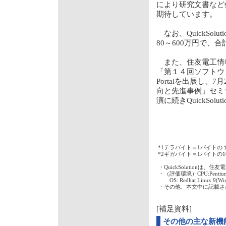
により研究文書など
期待しています。
なお、QuickSolutio
80～600万円で、
また、住友電工情報
「第１４回ソフトウェア開発
Portalを出展し
向と先進事例」セミ
演に続きQuickSoluti
*1
テラバイト＝1バイトの
*2
ギガバイト＝1バイトの1
・
QuickSolutionは
・
（評価環境）CPU:Pentiu
OS: Redhat Linux 9
・
その他、本文中に記載さ
[補足資料]
その他の主な新機