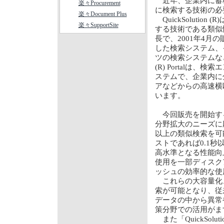
近年、企業内に蓄
楽々Procurement
に検索する技術の必
楽々Document Plus
QuickSoluti
楽々SupportSite
する技術である類似
長で、2001年4
した検索システム、
ツの検索システムなど
(R) Portalは、検
ステムで、企業内に
アなどからの高速横
います。
今回販売を開始する「Q
分野拡大のニーズに
以上の類似検索を可能
ストであれば0.1
高水準となる性能向
使用を一部ディスク
ッシュの効率的な使
これらの大容量化
索が可能となり、従
データの中から異常
策分野での活用がま
また「QuickSolu