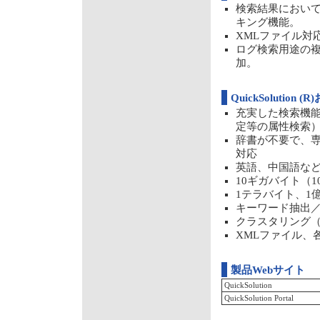
検索結果におい
キング機能。
XMLファイル対
ログ検索用途の複
加。
QuickSolution (
充実した検索機
定等の属性検索
辞書が不要で、
対応
英語、中国語な
10ギガバイト（1
1テラバイト、1
キーワード抽出
クラスタリング（文
XMLファイル、
製品Webサイト
QuickSolution
QuickSolution Portal