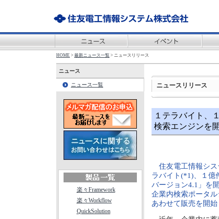
HOME
>
最新ニュース一覧
> ニュースリリース
ニュース
ニュースリリース
ニュース一覧
１テラバイト、
検索エンジンを
住友電工情報シス
ラバイト(*1)、１億件
バージョン4.1」
楽々Framework
企業内検索ポータルシステム
楽々Workflow
あわせて販売を開始
QuickSolution