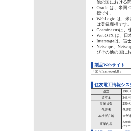
他の国における
Oracle は、米
標です。
WebLogic は、
は登録商標です
Cosminexu
WebOTX は
Interstage
Netscape、Netsc
びその他の国に
製品Webサイト
「楽々FrameworkII」
住友電工情報シス
設立
199
資本金
2億円
従業員数
250名
代表者
代表
本社所在地
大阪市
各種業
事業内容
パッケ