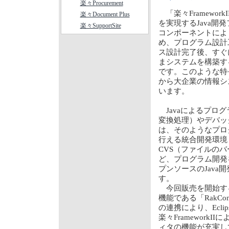
楽々Procurement
「楽々Framewo
楽々Document Plus
を実現するJava
楽々SupportSite
コンポーネントによ
め、プログラム設計
ス設計完了後、すぐ
まシステムを構築す
です。このような特長を
から大企業の情報シ
います。
Javaによるプロ
変換処理）やデバッグ
は、そのようなプロ
行える統合開発環境
CVS（ファイルの
ど、プログラム開発を
プンソースのJava
す。
今回販売を開始する「楽々
機能である「RakConn
の連携により、Ecl
楽々Framework
ィタの機能が充実し