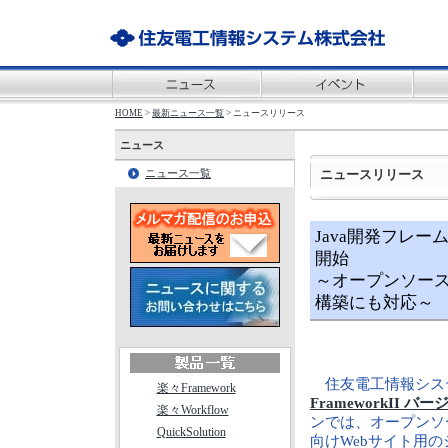
HOME
>
最新ニュース一覧
> ニュースリリース
ニュース
ニュースリリース
ニュース一覧
Java開発フレーム
開始
～オープンソース
構築にも対応～
住友電工情報シス
楽々Framework
FrameworkII バー
楽々Workflow
ンでは、オープンソー
QuickSolution
向けWebサイト用