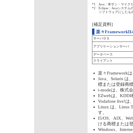
*1
Java：米サン・マイ
*2
Eclipse：Java
ソフトウェアにしたも
[補足資料]
楽々Framework
サーバＯＳ
アプリケーションサーバ
データベース
クライアント
楽々Framewo
Java、Solaris
標または登録商
i-modeは、株
EZwebは、KD
Vodafone liv
Linux は、Li
す。
I5/OS、AIX、W
ける商標または
Windows、Intern