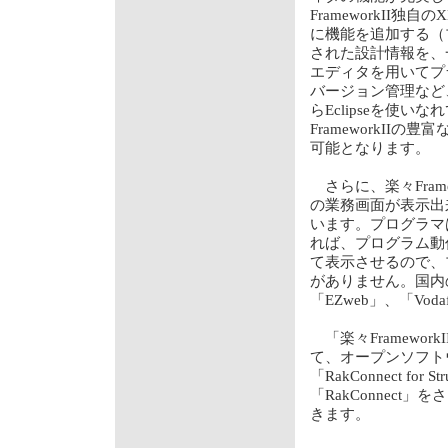
FrameworkI
に機能を追加する（プ
された設計情報を、一
エディタを用いてプラ
バージョン管理など
らEclipseを使
FrameworkI
可能となります。
さらに、楽々Frame
の業務画面が表示出来る
います。プログラマ
れば、プログラム動作
て表示させるので、
がありません。国内の
「EZweb」、「Vod
「楽々Framework
て、オープンソフトウ
「RakConnect 
「RakConnec
きます。