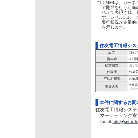
*1 CMMIは、カ
ア開発を行う組織
ベルで表現され、
す。レベル5は、
実行状況が定量的
を示します。
住友電工情報シス
設立
199
資本金
4.8
従業員数
450名
代表者
代表
本社所在地
大阪市
各種業
事業内容
パッケ
本件に関するお問
住友電工情報システ
マーケティング室 TEL:
Email:
mkt@sei-info