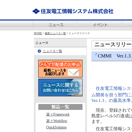
HOME
>
最新ニュース一覧
> ニュースリリース
ニュース
ニュースリリー
ニュース一覧
「CMMI Ver.
住友電工情報シス
ム開発を担う部門において、「C
Ver.1.3」の最
現在、登録されているC
楽々Framework
熟度レベル5の達成
楽々Workflow
ます。
QuickSolution
住友電工情報システ