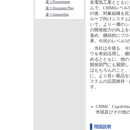
楽々Procurement
友電気工業とともに
ムで、CMMIレベル
楽々Document Plus
の後、対象組織を拡
楽々SupportSite
ループ向けシステム
いて、より一層のシ
の開発能力の向上を
進め、継続的にプロ
果、今回のレベル5
当社は今後も、今
ウを有効活用し、継
めるとともに、他の
開発部門にも展開し
はもちろんのこと、
に、より良い製品を
ステムの品質維持・
す。
CMMI、Capabili
米国及びその他
用語説明