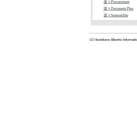
楽々Procurement
楽々Document Plus
楽々SupportSite