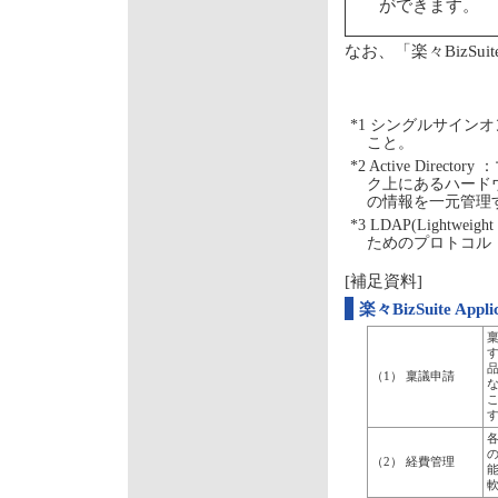
ができます。
なお、「楽々BizS
*1 シングルサイン
こと。
*2 Active Di
ク上にあるハード
の情報を一元管理
*3 LDAP(Lightwei
ためのプロトコル
[補足資料]
楽々BizSuite Applic
す
品
（1） 稟議申請
（2） 経費管理
能