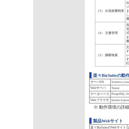
出
（3） 出張旅費精算
見
（4） 文書管理
（5） 横断検索
楽々BizSuiteの
サーバOS
Windows, Lin
Webサーバ
Tomcat
データベース
PostgreSQL,
Webブラウザ
Internet Explore
※ 動作環境の詳細
製品Webサイト
楽々BizSuiteのWebサイト