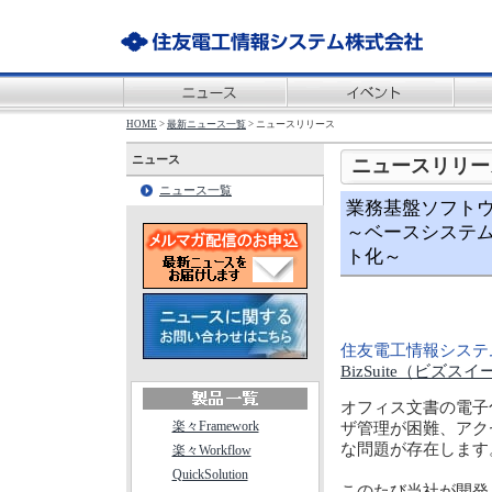
HOME
>
最新ニュース一覧
> ニュースリリース
ニュース
ニュースリリー
ニュース一覧
業務基盤ソフトウェ
～ベースシステ
ト化～
住友電工情報システ
BizSuite（ビズス
オフィス文書の電子
楽々Framework
ザ管理が困難、アク
な問題が存在します
楽々Workflow
QuickSolution
このたび当社が開発し