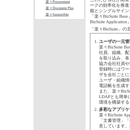
楽々Procurement
ークの効率化を推進
楽々Document Plus
能とシングルサイン
楽々SupportSite
「楽々BizSuite
BizSuite Applic
「楽々BizSuite
ユーザの一元管
楽々BizSui
社員、組織、配
を取り込み、各
協力会社社員や
登録時にはワー
ザを会社ごとに
ユーザ・組織情
電話帳を生成す
また、楽々BizSu
LDAPとも簡
環境を構築する
多彩なアプリケ
楽々BizSuit
「文書管理」「
意しています。楽