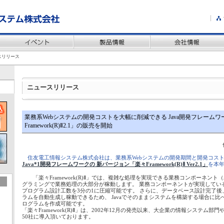
スリリース
ニュースリリース
業務系Webシステムの開発コストを大幅に削減できる Java開発フレーム
Framework(R)Ⅱ2.1」の販売を開始
住友電工情報システム株式会社は、業務系Webシステムの開発期間と開発コス
Java*1開発フレームワークの 新バージョン「楽々Framework(R)Ⅱ Ver2.1」
を本
「楽々Framework(R)Ⅱ」では、複雑な処理を実現できる業務コンポーネン
グラミングで業務処理の大部分が稼動します。 業務コンポーネントが実現してい
プログラム設計工数を3分の1に圧縮可能です。 さらに、データベース設計完了
ラムを自動生成し稼動できるため、 Javaでそのままシステムを構築する場合に比
ログラムを作成可能です。
「楽々Framework(R)Ⅱ」は、2002年12月の発売以来、大企業の情報システム
50社に導入頂いております。