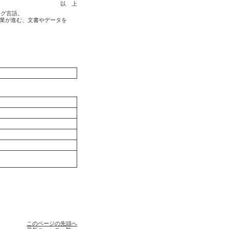
以 上
ング言語。
標準化作業が進む、文書やデータを
このページの先頭へ