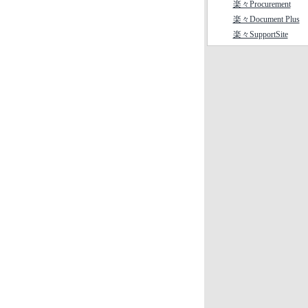
楽々Procurement
楽々Document Plus
楽々SupportSite