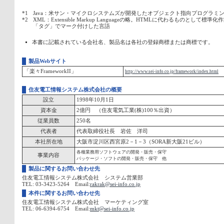
*1
Java：米サン・マイクロシステムズが開発したオブジェクト指向プログラミ
*2
XML：Extensible Markup Languageの略。HTMLに代わるものとして
「タグ」でマーク付けした言語
本書に記載されている会社名、製品名は各社の登録商標または商標です。
製品Webサイト
「楽々FrameworkII」
http://www.sei-info.co.jp/framework/index.html
住友電工情報システム株式会社の概要
設立
1998年10月1日
資本金
2億円 （住友電気工業(株)100％出資）
従業員数
250名
代表者
代表取締役社長 岩佐 洋司
本社所在地
大阪市淀川区西宮原2－1－3（SORA新大阪21ビル）
各種業務用ソフトウェアの開発・販売・保守
事業内容
パッケージ・ソフトの開発・販売・保守 他
製品に関するお問い合わせ先
住友電工情報システム株式会社 システム営業部
TEL: 03-3423-5264 Email:
rakrak@sei-info.co.jp
本件に関するお問い合わせ先
住友電工情報システム株式会社 マーケティング室
TEL: 06-6394-6754 Email:
mkt@sei-info.co.jp