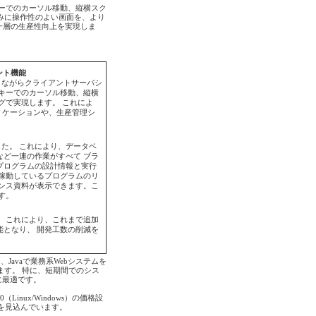
矢印キーでのカーソル移動、縦横スク
みに操作性のよい画面を、より
一層の生産性向上を実現しま
ント機能
りながらクライアントサーバシ
キーでのカーソル移動、縦横
グで実現します。 これによ
リケーションや、生産管理シ
ました。 これにより、データベ
ど一連の作業がすべて ブラ
プログラムの設計情報と実行
稼動しているプログラムのリ
ンス資料が表示できます。こ
す。
 これにより、これまで追加
となり、 開発工数の削減を
avaで業務系Webシステムを
ます。 特に、短期間でのシス
に最適です。
Linux/Windows）の価格設
を見込んでいます。