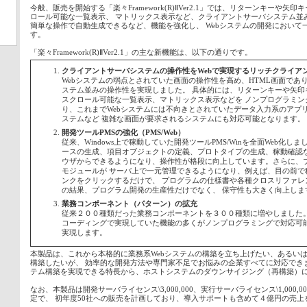
今般、販売を開始する「楽々Framework(R)ⅡVer2.1」では、リターンキーや
ロール可能な一覧表示、 マトリックス表示など、クライアントサーバシステム並
簡単な操作で自動生成できるなど、機能を強化し、 Webシステムの開発において
す。
「楽々Framework(R)ⅡVer2.1」の主な新機能は、以下の通りです。
クライアントサーバシステムの操作性をWebで実現するリッチクライア
Webシステムの弱点とされていた画面の操作性を高め、HTML画面であ
ステム並みの操作性を実現しました。 具体的には、リターンキーや矢印
スクロール可能な一覧表示、マトリックス表示などを ノンプログラミン
り、これまでWebシステムには不向きとされていたデータ入力系のアプ
ステムなど 複雑な画面が要求されるシステムにも対応可能となります。
開発ツールPMSの強化（PMS/Web）
従来、Windows上で稼動していた開発ツールPMS/Winを全面Web化し
ースの生成、項目オブジェクトの定義、プロトタイプの生成、稼動確認な
ウザからできるようになり、操作性が格段に向上しています。さらに、
モジュールが サーバ上で一元管理できるようになり、例えば、目の前で
ンクをクリックするだけで、 プログラムの仕様書や各種クロスリファレ
の結果、プログラム開発の生産性だけでなく、 保守性も大きく向上しま
業務コンポーネント（パターン）の拡充
従来２００種類だった業務コンポーネントを３００種類に増やしました。
コーディングで実現していた機能の多くがノンプログラミングで対応可能
実現します。
本製品は、これから本格的に業務系Webシステムの構築を立ち上げたい、あるいは、J
構築したいが、 効率的な開発方法や専門家不足でお悩みの企業すべてに対応でき
テム構築を実現できる特長から、ホストシステムのダウンサイジング（再構築）
なお、本製品は開発サーバライセンス\3,000,000、実行サーバライセンス\1,000,000（
定で、 初年度50社への販売を計画しており、導入サポートも含めて４億円の売上