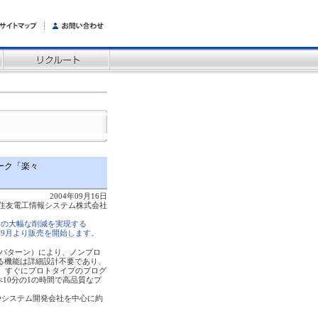
ワーク「楽々
2004年09月16日
住友電工情報システム株式会社
トの大幅な削減を実現する
年9月より販売を開始します。
ト（パターン）により、ノンプロ
る機能は詳細設計不要であり、
後、すぐにプロトタイプのプログ
べ10分の1の時間で高品質なプ
部門やシステム開発会社を中心に約