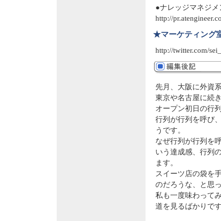
●ナレッジマネジメ
http://pr.atengineer.c
★マーケティング室
http://twitter.com/sei
先月、大阪に外資
東京や名古屋に続
オープン初日の行列
行列が行列を呼び
うです。
なぜ行列が行列を
いう達成感、行列
ます。
スイーツ店の袋を
のだろうな、と思
私も一度味わって
道を見るばかりで