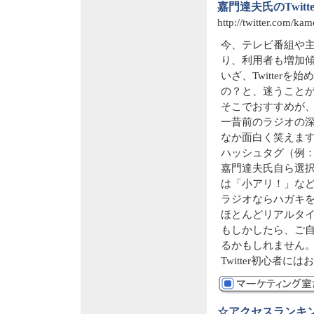
嘉門達夫氏のTwitte
http://twitter.com/ka
今、テレビ番組や主
り、利用者も増加
いざ、Twitte
の？と、迷うこと
そこでおすすめが、嘉
一昔前のラジオの
なか面白く笑えま
ハッシュタグ（例：#
嘉門達夫氏自ら選
は「小アリ！」な
ラジオならハガキを
ほとんどリアルタ
もしかしたら、ご
るかもしれません
Twitter初心者に
☆アクセスランキ