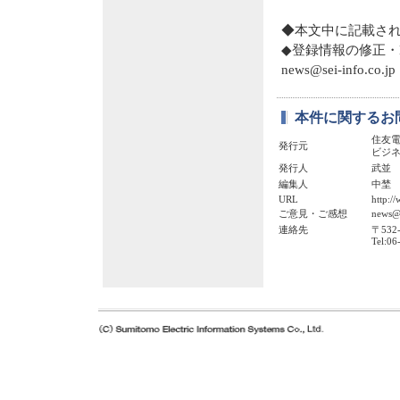
◆本文中に記載さ
◆登録情報の修正・
news@sei-info.co.jp
本件に関するお
住友
発行元
ビジ
発行人
武並
編集人
中埜
URL
http://
ご意見・ご感想
news@s
連絡先
〒53
Tel:0