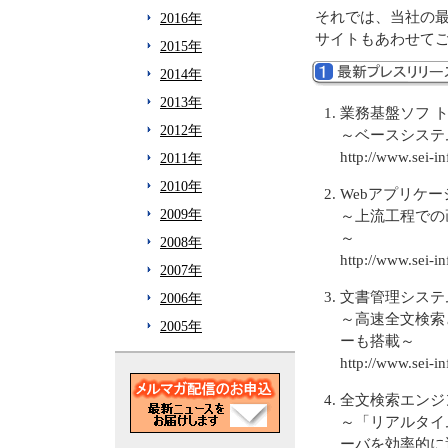
それでは、当社の
2016年
サイトもあわせて
2015年
2014年
2013年
業務基盤ソフ ト
2012年
～ベースシステ
http://www.sei-i
2011年
2010年
Webアプリケーシ
2009年
～上流工程での
～
2008年
http://www.sei-
2007年
文書管理システム
2006年
～高速全文検索
2005年
ーも搭載～
http://www.sei-
全文検索エンジン「Q
～「リアルタイ
ーバを効率的に