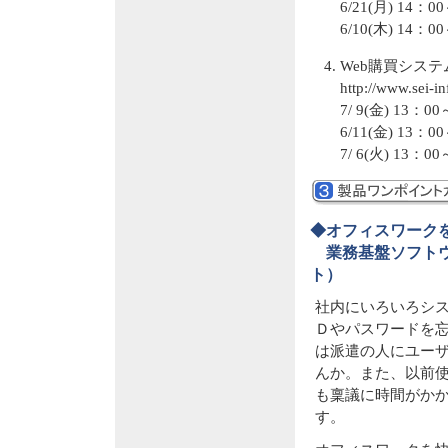
6/21(月) 1
6/10(木) 1
Web購買シス
http://www.sei-i
7/ 9(金) 1
6/11(金) 1
7/ 6(火) 1
◆オフィスワーク
業務基盤ソフトウェ
ト）
社内にいろいろシ
Ｄやパスワードを
は派遣の人にユー
んか。また、以前
も稟議に時間がか
す。