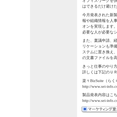
オフィスワークを
はできるだけ避け
今月発表された新製品
報や組織情報を人
オンを実現します
必要な人が必要な
また、稟議申請、
リケーションも準
ステムに置き換え
の文書ファイルを
きっと仕事のやり
詳しくは下記のＵ
楽々BizSuite
http://www.sei-info.
製品発表内容はこ
http://www.sei-info