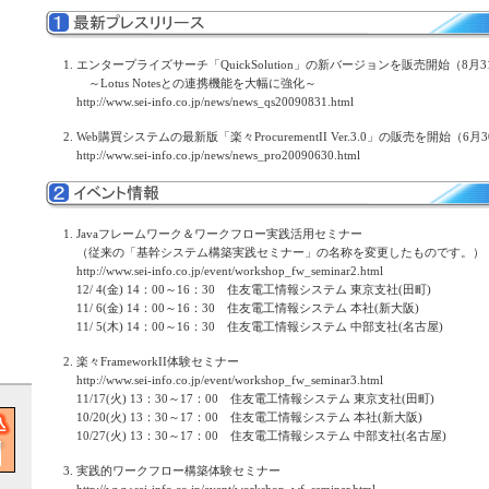
エンタープライズサーチ「QuickSolution」の新バージョンを販売開始（8月3
～Lotus Notesとの連携機能を大幅に強化～
http://www.sei-info.co.jp/news/news_qs20090831.html
Web購買システムの最新版「楽々ProcurementII Ver.3.0」の販売を開始（6月
http://www.sei-info.co.jp/news/news_pro20090630.html
Javaフレームワーク＆ワークフロー実践活用セミナー
（従来の「基幹システム構築実践セミナー」の名称を変更したものです。）
http://www.sei-info.co.jp/event/workshop_fw_seminar2.html
12/ 4(金) 14：00～16：30 住友電工情報システム 東京支社(田町)
11/ 6(金) 14：00～16：30 住友電工情報システム 本社(新大阪)
11/ 5(木) 14：00～16：30 住友電工情報システム 中部支社(名古屋)
楽々FrameworkII体験セミナー
http://www.sei-info.co.jp/event/workshop_fw_seminar3.html
11/17(火) 13：30～17：00 住友電工情報システム 東京支社(田町)
10/20(火) 13：30～17：00 住友電工情報システム 本社(新大阪)
10/27(火) 13：30～17：00 住友電工情報システム 中部支社(名古屋)
実践的ワークフロー構築体験セミナー