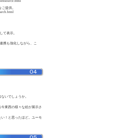
opensource.html
品をご提供。
earch.html
判定して表示。
との連携も強化しながら、こ
はないでしょうか。
古今東西の様々な絵が展示さ
たい！と思ったほど。ユーモ