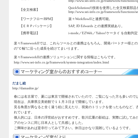
http://www.sei-info.co.jp/framework/functions/
QuickSolutionの技術を使用した全文検索部
【全文検索】
http://www.sei-info.co.jp/framework/functions/s
【ワークフロー/BPM】
楽々WorkflowIIと連携可能。
【ＥＲＰパッケージ】
SAP, JD Edwards との連携実績あり。
【携帯電話】
i-mode／EZWeb／Yahoo!ケータイ を自動
楽々FrameworkIIでは、これらツールとの連携はもちろん、開発パートナー様
の"Ｃ軸"に沿った成長を続けてまいります。
楽々FrameworkIIの連携ソリューションに関する情報はこちらです。
http://www.sei-info.co.jp/framework/system-integration/index.html
だまし絵
http://damashie.jp/
春には名古屋で、夏には東京で開催されていたので、ご覧になった方も多いので
現在は、兵庫県立美術館で１１月３日まで開催しています。
見る角度が異なると全く違う絵に見えたり、視覚のトリックを使ったものなど、
れています。
個人的には、日本の浮世絵がおすすめです。歌川広重の影絵は、実際に試してみ
アのセンスに同じ日本人として共感しました。
ご興味があれば是非行ってみて下さい。休日はかなり混雑しているようです。