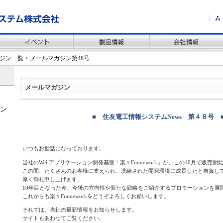
ガジン一覧
> メールマガジン第48号
メールマガジン
ン
■ 住友電工情報システムNews 第４８号 
いつもお世話になっております。
当社のWebアプリケーション開発基盤「楽々Framework」が、この10月で販売開
この間、たくさんのお客様に支えられ、洗練された開発環境に成長したと自負し
厚く御礼申し上げます。
10年目となった今、今後の方向性や新たな戦略をご紹介するプロモーションを展
これからも楽々Frameworkをどうぞよろしくお願いします。
それでは、当社の最新情報をお知らせします。
サイトもあわせてご覧ください。