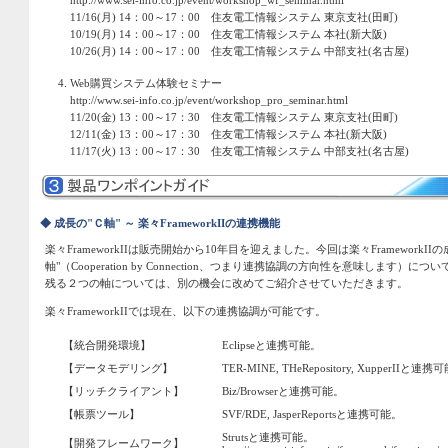
http://www.sei-info.co.jp/event/workshop_wf_seminar.html
11/16(月) 14：00～17：00 住友電工情報システム 東京支社(田町)
10/19(月) 14：00～17：00 住友電工情報システム 本社(新大阪)
10/26(月) 14：00～17：00 住友電工情報システム 中部支社(名古屋)
Web購買システム体験セミナー
http://www.sei-info.co.jp/event/workshop_pro_seminar.html
11/20(金) 13：00～17：30 住友電工情報システム 東京支社(田町)
12/11(金) 13：00～17：30 住友電工情報システム 本社(新大阪)
11/17(火) 13：00～17：30 住友電工情報システム 中部支社(名古屋)
◆ 成長の"Ｃ軸" ～ 楽々FrameworkIIの連携機能
楽々FrameworkIIは販売開始から10年目を迎えました。今回は楽々Framework
軸"（Cooperation by Connection、つまり連携協調の方向性を意味します）
残る２つの軸については、別の機会に改めてご紹介させていただきます。
楽々FrameworkIIでは現在、以下の連携協調が可能です。
【統合開発環境】
Eclipseと連携可能。
【データモデリング】
TER-MINE, THeRepository, XupperIIと連携
【リッチクライアント】
Biz/Browserと連携可能。
【帳票ツール】
SVF/RDE, JasperReportsと連携可能。
Strutsと連携可能。
【開発フレームワーク】