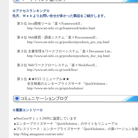
☆アクセスランキング☆
先月、Ｗｅｂよりお問い合せが多かった製品をご紹介します。
第５位 Java開発ツール「楽々FrameworkII」
http://www.sei-info.co.jp/framework/index.html
第４位 Web購買・調達システム「楽々ProcurementII」
http://www.sei-info.co.jp/products/products_pro_top.html
第３位 文書管理＆ワークフローシステム「楽々Document Lite」
http://www.sei-info.co.jp/products/products_doc_top.html
第２位 Webワークフローシステム「楽々WorkflowII」
http://www.sei-info.co.jp/workflow/
第１位 ★★9/15 リニューアル★★
全文検索のエンタープライズサーチ「QuickSolution」
http://www.sei-info.co.jp/quicksolution/
☆最新エントリー☆
●NeoCoreサミット2009に協賛しています
●エンタープライズサーチ「QuickSolution」のサイトをリニューアル
●プレスリリース：エンタープライズサーチ「QuickSolution」の新バージョンを
http://blog.atengineer.com/sei-info/