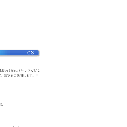
IIの成長の３軸のひとつである"Ｃ
について、現状をご説明します。※
可能。