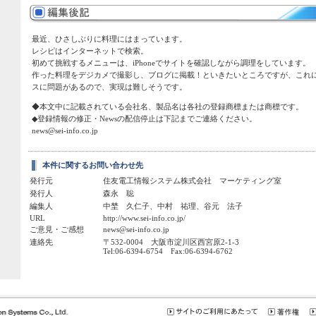
最近、ひさしぶりに料理にはまっています。
レシピはインターネットで検索。
初めて挑戦するメニューは、iPhoneでサイトを確認しながら調理をしています。
作った料理をデジカメで撮影し、ブログに掲載！といきたいところですが、これに
スに問題があるので、実現は難しそうです。
◆本文中に記載されている会社名、製品名は各社の登録商標または商標です。
◆登録情報の修正・Newsの配信停止は下記までご連絡ください。
news@sei-info.co.jp
本件に関するお問い合わせ先
発行元
住友電工情報システム株式会社 マーケティング室
発行人
森永 聡
編集人
中埜 久仁子、中村 祐理、谷元 法子
URL
http://www.sei-info.co.jp/
ご意見・ご感想
news@sei-info.co.jp
連絡先
〒532-0004 大阪市淀川区西宮原2-1-3
Tel:06-6394-6754 Fax:06-6394-6762